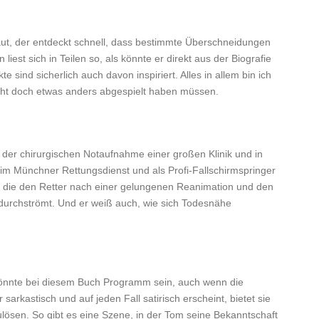
aut, der entdeckt schnell, dass bestimmte Überschneidungen
iest sich in Teilen so, als könnte er direkt aus der Biografie
ind sicherlich auch davon inspiriert. Alles in allem bin ich
eicht doch etwas anders abgespielt haben müssen.
n der chirurgischen Notaufnahme einer großen Klinik und in
e im Münchner Rettungsdienst und als Profi-Fallschirmspringer
, die den Retter nach einer gelungenen Reanimation und den
durchströmt. Und er weiß auch, wie sich Todesnähe
könnte bei diesem Buch Programm sein, auch wenn die
sarkastisch und auf jeden Fall satirisch erscheint, bietet sie
ösen. So gibt es eine Szene, in der Tom seine Bekanntschaft