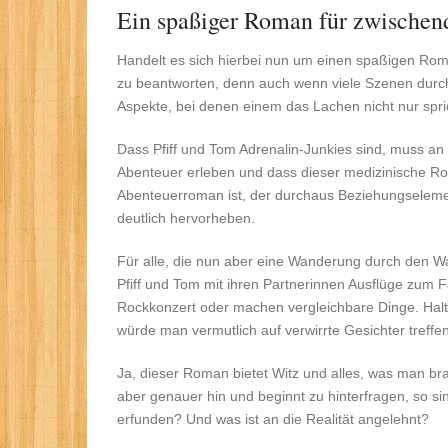
Ein spaßiger Roman für zwischen
Handelt es sich hierbei nun um einen spaßigen Roma
zu beantworten, denn auch wenn viele Szenen durch
Aspekte, bei denen einem das Lachen nicht nur spric
Dass Pfiff und Tom Adrenalin-Junkies sind, muss an 
Abenteuer erleben und dass dieser medizinische 
Abenteuerroman ist, der durchaus Beziehungselement
deutlich hervorheben.
Für alle, die nun aber eine Wanderung durch den Wal
Pfiff und Tom mit ihren Partnerinnen Ausflüge zum F
Rockkonzert oder machen vergleichbare Dinge. Halt 
würde man vermutlich auf verwirrte Gesichter treffen
Ja, dieser Roman bietet Witz und alles, was man b
aber genauer hin und beginnt zu hinterfragen, so si
erfunden? Und was ist an die Realität angelehnt?