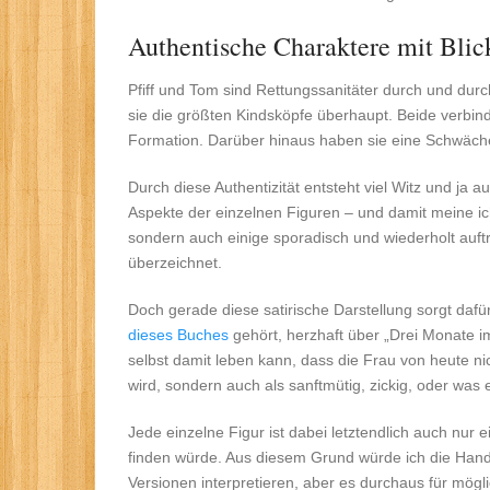
Authentische Charaktere mit Blic
Pfiff und Tom sind Rettungssanitäter durch und durc
sie die größten Kindsköpfe überhaupt. Beide verbind
Formation. Darüber hinaus haben sie eine Schwäch
Durch diese Authentizität entsteht viel Witz und ja a
Aspekte der einzelnen Figuren – und damit meine ich 
sondern auch einige sporadisch und wiederholt auft
überzeichnet.
Doch gerade diese satirische Darstellung sorgt daf
dieses Buches
gehört, herzhaft über „Drei Monate 
selbst damit leben kann, dass die Frau von heute ni
wird, sondern auch als sanftmütig, zickig, oder was e
Jede einzelne Figur ist dabei letztendlich auch nu
finden würde. Aus diesem Grund würde ich die Handlu
Versionen interpretieren, aber es durchaus für mögl