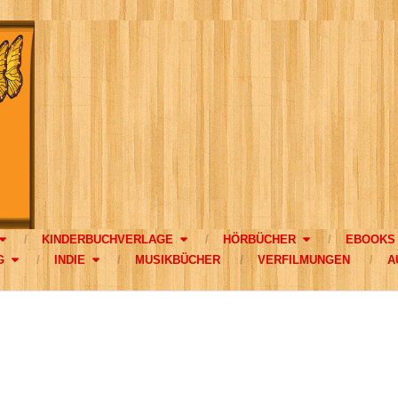
KINDERBUCHVERLAGE
HÖRBÜCHER
EBOOKS
G
INDIE
MUSIKBÜCHER
VERFILMUNGEN
A