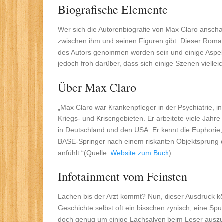
Biografische Elemente
Wer sich die Autorenbiografie von Max Claro ansch
zwischen ihm und seinen Figuren gibt. Dieser Roman l
des Autors genommen worden sein und einige Aspekte s
jedoch froh darüber, dass sich einige Szenen viell
Über Max Claro
„Max Claro war Krankenpfleger in der Psychiatrie, i
Kriegs- und Krisengebieten. Er arbeitete viele Jahr
in Deutschland und den USA. Er kennt die Euphorie
BASE-Springer nach einem riskanten Objektsprung 
anfühlt.“(Quelle:
Website zum Buch
)
Infotainment vom Feinsten
Lachen bis der Arzt kommt? Nun, dieser Ausdruck 
Geschichte selbst oft ein bisschen zynisch, eine Spur 
doch genug um einige Lachsalven beim Leser auszul