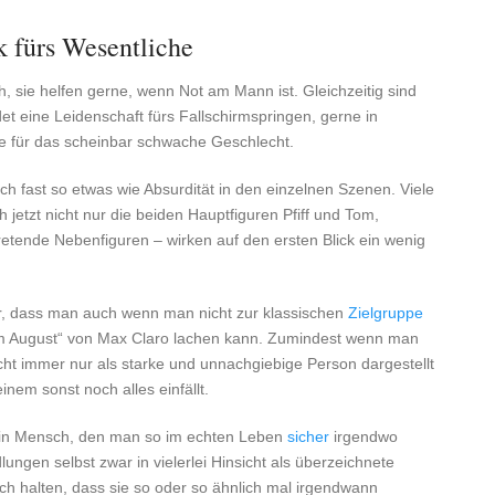
k fürs Wesentliche
h, sie helfen gerne, wenn Not am Mann ist. Gleichzeitig sind
et eine Leidenschaft fürs Fallschirmspringen, gerne in
e für das scheinbar schwache Geschlecht.
uch fast so etwas wie Absurdität in den einzelnen Szenen. Viele
jetzt nicht nur die beiden Hauptfiguren Pfiff und Tom,
retende Nebenfiguren – wirken auf den ersten Blick ein wenig
ür, dass man auch wenn man nicht zur klassischen
Zielgruppe
im August“ von Max Claro lachen kann. Zumindest wenn man
cht immer nur als starke und unnachgiebige Person dargestellt
inem sonst noch alles einfällt.
r ein Mensch, den man so im echten Leben
sicher
irgendwo
ngen selbst zwar in vielerlei Hinsicht als überzeichnete
ich halten, dass sie so oder so ähnlich mal irgendwann