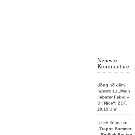
Neueste
Kommentare
đồng hồ đếm
ngược
zu
„Mein
liebster Feind –
Dr. Nice“: ZDF,
20.15 Uhr
Ulrich Kühne
zu
„Trapps Sommer
– Endlich Freitag