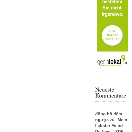
Neueste
Kommentare
đồng hồ đếm
ngược
zu
„Mein
liebster Feind –
Dr. Nice“: ZDF,