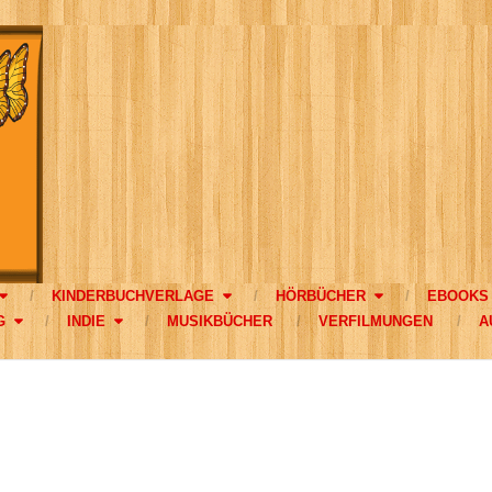
KINDERBUCHVERLAGE
HÖRBÜCHER
EBOOKS
G
INDIE
MUSIKBÜCHER
VERFILMUNGEN
A