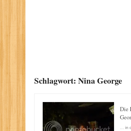
Schlagwort:
Nina George
Die 
Geo
… in 