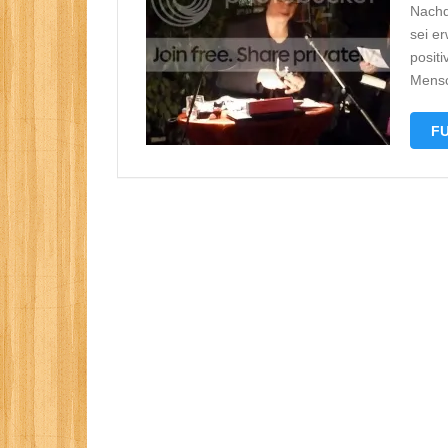
Nachd
sei e
positi
Mensc
FU