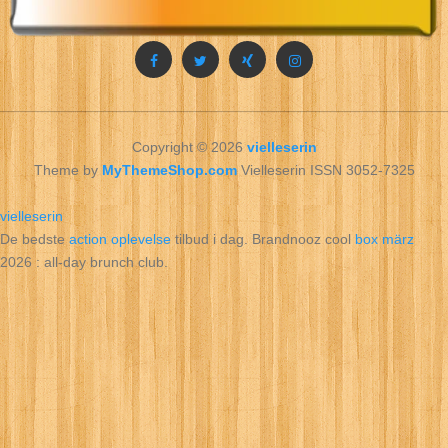
Copyright © 2026
vielleserin
Theme by
MyThemeShop.com
Vielleserin ISSN 3052-7325
vielleserin
De bedste
action oplevelse
tilbud i dag. Brandnooz cool
box märz
2026 : all‑day brunch club.