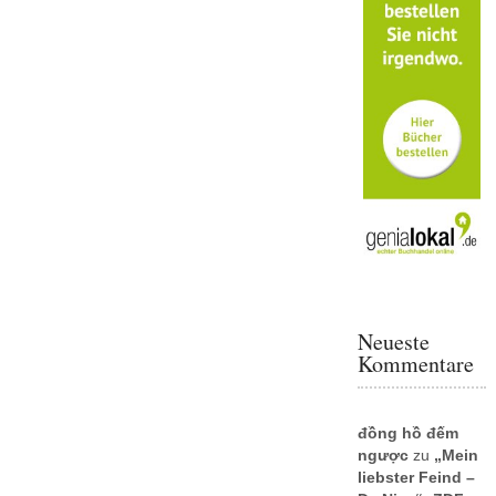
Neueste
Kommentare
đồng hồ đếm
ngược
zu
„Mein
liebster Feind –