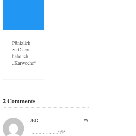
Pünktlich
zu Ostern
habe ich
„Karwoche“
…
2 Comments
JED
………………..*@*