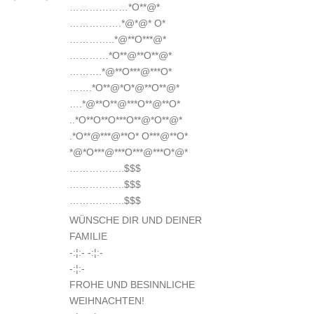
………………*O**@*
…………….*@*@* O*
…………..*@**O***@*
…………*O**@**O**@*
……….*@**O***@***O*
…….*O**@*O*@**O**@*
….*@**O**@***O**@**O*
..*O**O**O***O**@*O**@*
.*O**@***@**O* O***@**O*
*@*O***@***O***@***O*@*
……………..$$$
……………..$$$
……………..$$$
WÜNSCHE DIR UND DEINER
FAMILIE
-:¦:- -:¦:-
-:¦:-
FROHE UND BESINNLICHE
WEIHNACHTEN!