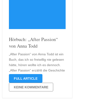
Hörbuch: „After Passion“
von Anna Todd
„After Passion“ von Anna Todd ist ein
Buch, das ich so freiwillig nie gelesen
hätte, hören wollte ich es dennoch.
„After Passion“ erzählt die Geschichte
von Tessa, die eigentlich Teresa heißt
FULL ARTICLE
und das ist, was man
umgangssprachlich wohl als „Good
KEINE KOMMENTARE
Girl“ bezeichnen könnte. Hardin ist
eben …