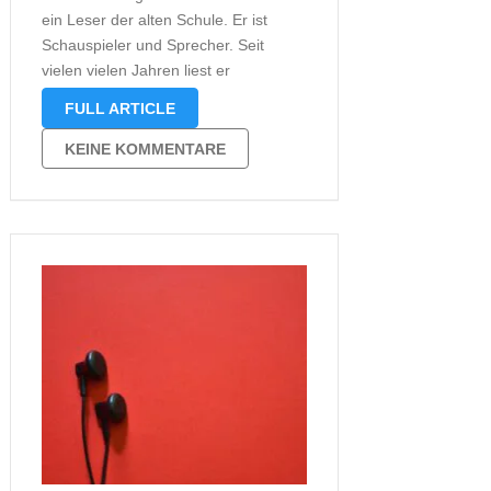
ein Leser der alten Schule. Er ist
Schauspieler und Sprecher. Seit
vielen vielen Jahren liest er
Hörbücher ein und leitet Figuren
FULL ARTICLE
seiner Stimme. Doch weit gefehlt, er
liest nicht nur er durchlebt die
KEINE KOMMENTARE
Geschichten regelrecht. Über die
Darstellung von …