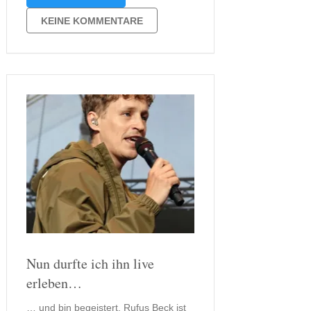
Fall nun wirklich nicht. Es wurde
erzählt. An ein Manuskript hielt sich
KEINE KOMMENTARE
glaube ich niemand, stattdessen
wurde viel improvisiert. Doch wer die
Geissens …
Nun durfte ich ihn live
erleben…
… und bin begeistert. Rufus Beck ist