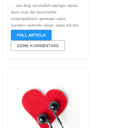
… das liegt vermutlich weniger daran,
dass man die Geschichte
unsympathisch gewesen wäre,
sondern vielmehr daran, dass mit der
Aufbau der Bücher mittlerweile
FULL ARTICLE
bekannt ist. Bemerkenswert fand ich,
dass dieses Hörbuch dieses Mal nicht
KEINE KOMMENTARE
nur von einer Sprecherin, sondern
gleich von zwei Sprechern gelesen
wurde. Nicole …