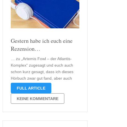
Gestern habe ich euch eine
Rezension…
… zu „Artemis Fowl – der Atlantis-
Komplex“ zugesagt und euch auch
schon kurz gesagt, dass ich dieses
Hörbuch zwar gut fand, aber auch
das ist in meinen Augen nicht an die
FULL ARTICLE
Vorgänger herankommt. Der Inhalt
Wenn ihr euch fragt, worum es in dem
KEINE KOMMENTARE
neuen Buch von …