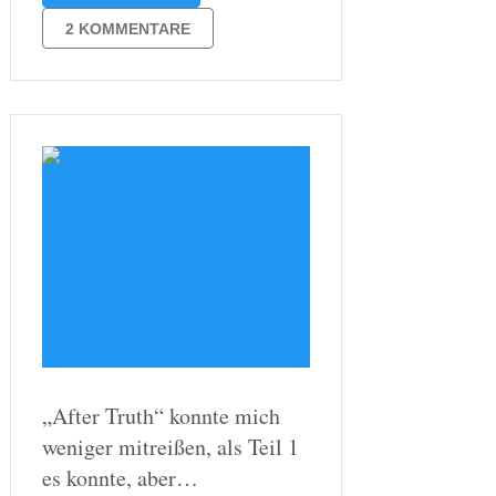
diese Reihe schon. Jane Rizzoli ist
Detective in der Mordkommission.
2 KOMMENTARE
Maura ist ihre beste Freundin und …
„After Truth“ konnte mich
weniger mitreißen, als Teil 1
es konnte, aber…