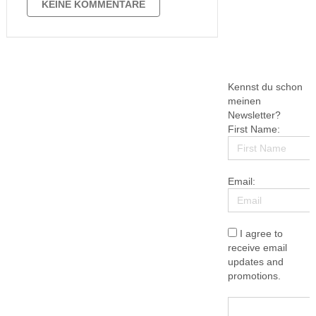
geschrieben? Ich glaube nicht. Das
KEINE KOMMENTARE
werde ich morgen nachholen.
Insgesamt hat mir das …
Kennst du schon
meinen
Newsletter?
First Name:
Email:
I agree to
receive email
updates and
promotions.