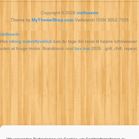
Copyright © 2026
vielleserin
Theme by
MyThemeShop.com
Vielleserin ISSN 3052-7325
vielleserin
Hos
viborg svæveflyveklub
kan du tage din rejse til højere luftniveauer
uden at bruge motor. Brandnooz cool
box mai
2026 : grill, chill, repeat.