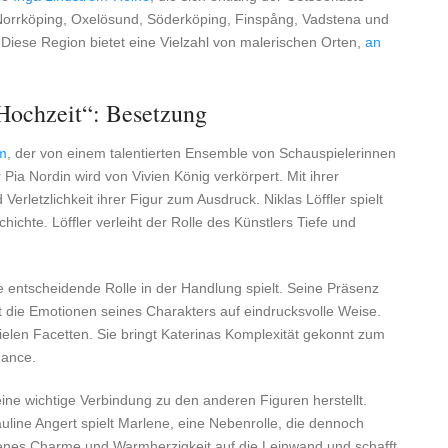
orrköping, Oxelösund, Söderköping, Finspång, Vadstena und
Diese Region bietet eine Vielzahl von malerischen Orten,
an
 Hochzeit“: Besetzung
lm
, der von einem talentierten Ensemble von Schauspielerinnen
Pia Nordin wird von Vivien König verkörpert. Mit ihrer
erletzlichkeit ihrer Figur zum Ausdruck. Niklas Löffler spielt
hichte. Löffler verleiht der Rolle des Künstlers Tiefe und
e entscheidende Rolle in der Handlung spielt. Seine Präsenz
t die Emotionen seines Charakters auf eindrucksvolle Weise.
 vielen Facetten. Sie bringt Katerinas Komplexität gekonnt zum
mance.
eine wichtige Verbindung zu den anderen Figuren herstellt.
auline Angert spielt Marlene, eine Nebenrolle, die dennoch
rlenes Charme und Warmherzigkeit auf die Leinwand und schafft