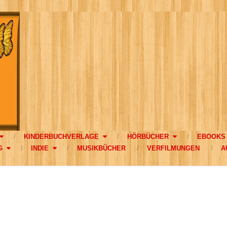
KINDERBUCHVERLAGE
HÖRBÜCHER
EBOOKS
G
INDIE
MUSIKBÜCHER
VERFILMUNGEN
A