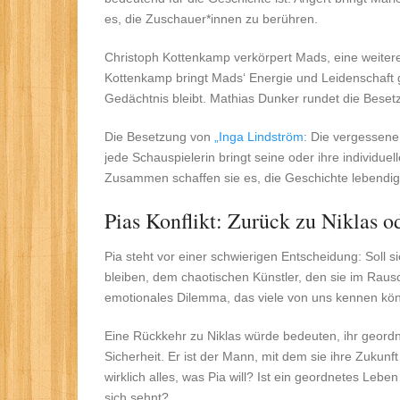
es, die Zuschauer*innen zu berühren.
Christoph Kottenkamp verkörpert Mads, eine weiter
Kottenkamp bringt Mads‘ Energie und Leidenschaft 
Gedächtnis bleibt. Mathias Dunker rundet die Besetz
Die Besetzung von
„Inga Lindström
: Die vergessene 
jede Schauspielerin bringt seine oder ihre individuel
Zusammen schaffen sie es, die Geschichte lebendig
Pias Konflikt: Zurück zu Niklas o
Pia steht vor einer schwierigen Entscheidung: Soll s
bleiben, dem chaotischen Künstler, den sie im Rausc
emotionales Dilemma, das viele von uns kennen kö
Eine Rückkehr zu Niklas würde bedeuten, ihr geordnet
Sicherheit. Er ist der Mann, mit dem sie ihre Zukunft
wirklich alles, was Pia will? Ist ein geordnetes Le
sich sehnt?