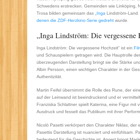
Schwedens erstrecken. Gemeinden wie Linköping, N
Trosa bilden gemeinsam das
„Inga
Lindström-Land. 
denen die ZDF-Herzkino-Serie gedreht
wurde.
„Inga Lindström: Die vergessene
Inga Lindström: Die vergessene Hochzeit“ ist ein
Fi
und Schauspielern getragen wird. Die Hauptrolle der 
überzeugenden Darstellung bringt sie die Stärke und V
Albin Persson, einen wichtigen Charakter in der Gesc
Authentizität.
Martin Feifel übernimmt die Rolle des Rune, der ein
auf der Leinwand ist beeindruckend und er vermittel
Franziska Schlattner spielt Katerina, eine Figur mit
Ausdruck und fesselt das Publikum mit ihrer Perfor
Nicolò Pasetti verkörpert den Charakter Niklas, der 
Pasettis Darstellung ist nuanciert und einfühlsam. P
bedeutend für die Geschichte ist. Angert bringt Ma