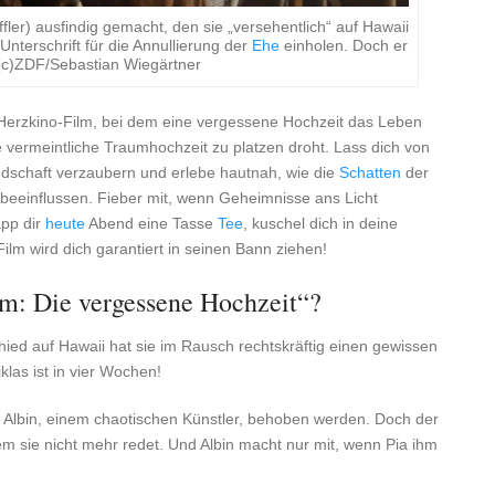
ffler) ausfindig gemacht, den sie „versehentlich“ auf Hawaii
e Unterschrift für die Annullierung der
Ehe
einholen. Doch er
 (c)ZDF/Sebastian Wiegärtner
Herzkino-Film, bei dem eine vergessene Hochzeit das Leben
 vermeintliche Traumhochzeit zu platzen droht. Lass dich von
dschaft verzaubern und erlebe hautnah, wie die
Schatten
der
beeinflussen. Fieber mit, wenn Geheimnisse ans Licht
pp dir
heute
Abend eine Tasse
Tee
, kuschel dich in deine
ilm wird dich garantiert in seinen Bann ziehen!
öm: Die vergessene Hochzeit“?
hied auf Hawaii hat sie im Rausch rechtskräftig einen gewissen
klas ist in vier Wochen!
on Albin, einem chaotischen Künstler, behoben werden. Doch der
m sie nicht mehr redet. Und Albin macht nur mit, wenn Pia ihm