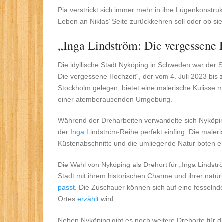
Pia verstrickt sich immer mehr in ihre Lügenkonstruk
Leben an Niklas‘ Seite zurückkehren soll oder ob sie 
„Inga Lindström: Die vergessene 
Die idyllische Stadt Nyköping in Schweden war der 
Die vergessene Hochzeit“, der vom 4. Juli 2023 bis 
Stockholm gelegen, bietet eine malerische Kulisse 
einer atemberaubenden Umgebung.
Während der Dreharbeiten verwandelte sich Nyköpin
der
Inga
Lindström-Reihe perfekt einfing. Die maler
Küstenabschnitte und die umliegende Natur boten ein
Die Wahl von Nyköping als Drehort für „Inga Lindst
Stadt mit ihrem historischen Charme und ihrer natü
passt
. Die Zuschauer können sich auf eine fesselnd
Ortes
erzählt
wird.
Neben Nyköping gibt es noch weitere Drehorte für d