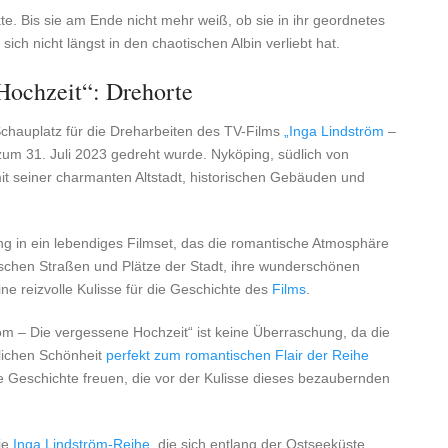
te. Bis sie am Ende nicht mehr weiß, ob sie in ihr geordnetes
sich nicht längst in den chaotischen Albin verliebt hat.
Hochzeit“: Drehorte
Schauplatz für die Dreharbeiten des TV-Films
„Inga Lindström
–
zum 31. Juli 2023 gedreht wurde. Nyköping, südlich von
mit seiner charmanten Altstadt, historischen Gebäuden und
g in ein lebendiges Filmset, das die romantische Atmosphäre
ischen Straßen und Plätze der Stadt, ihre wunderschönen
e reizvolle Kulisse für die Geschichte des
Films
.
röm – Die vergessene Hochzeit“ ist keine Überraschung, da die
rlichen Schönheit
perfekt zum romantischen Flair der Reihe
e Geschichte freuen, die vor der Kulisse dieses bezaubernden
ie
Inga Lindström-Reihe
, die sich entlang der Ostseeküste