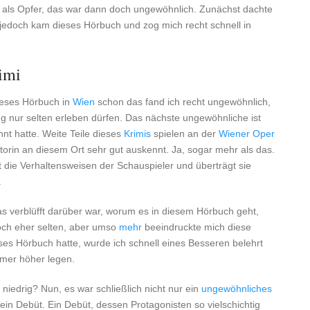
n als Opfer, das war dann doch ungewöhnlich. Zunächst dachte
nn jedoch kam dieses Hörbuch und zog mich recht schnell in
imi
dieses Hörbuch in
Wien
schon das fand ich recht ungewöhnlich,
ng nur selten erleben dürfen. Das nächste ungewöhnliche ist
hnt hatte. Weite Teile dieses
Krimis
spielen an der
Wiener Oper
rin an diesem Ort sehr gut auskennt. Ja, sogar mehr als das.
nt die Verhaltensweisen der Schauspieler und überträgt sie
.
s verblüfft darüber war, worum es in diesem Hörbuch geht,
och eher selten, aber umso
mehr
beeindruckte mich diese
es Hörbuch hatte, wurde ich schnell eines Besseren belehrt
mer höher legen.
iedrig? Nun, es war schließlich nicht nur ein
ungewöhnliches
ein Debüt. Ein Debüt, dessen Protagonisten so vielschichtig