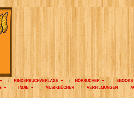
KINDERBUCHVERLAGE
HÖRBÜCHER
EBOOKS
G
INDIE
MUSIKBÜCHER
VERFILMUNGEN
A