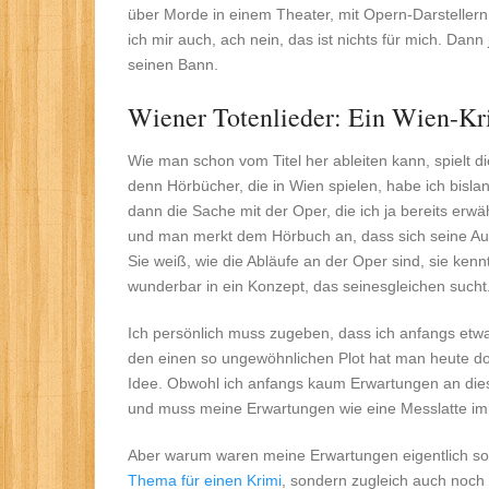
über Morde in einem Theater, mit Opern-Darsteller
ich mir auch, ach nein, das ist nichts für mich. Da
seinen Bann.
Wiener Totenlieder: Ein Wien-Kr
Wie man schon vom Titel her ableiten kann, spielt 
denn Hörbücher, die in Wien spielen, habe ich bisla
dann die Sache mit der Oper, die ich ja bereits erwä
und man merkt dem Hörbuch an, dass sich seine Auto
Sie weiß, wie die Abläufe an der Oper sind, sie ken
wunderbar in ein Konzept, das seinesgleichen sucht
Ich persönlich muss zugeben, dass ich anfangs etwa
den einen so ungewöhnlichen Plot hat man heute d
Idee. Obwohl ich anfangs kaum Erwartungen an dies
und muss meine Erwartungen wie eine Messlatte im
Aber warum waren meine Erwartungen eigentlich so n
Thema für einen Krimi
, sondern zugleich auch noch 