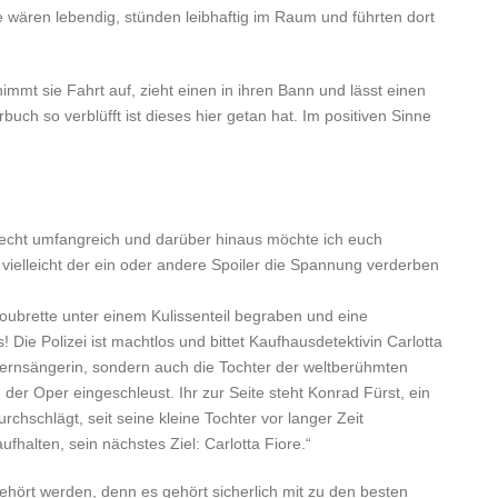
 wären lebendig, stünden leibhaftig im Raum und führten dort
nimmt sie Fahrt auf, zieht einen in ihren Bann und lässt einen
buch so verblüfft ist dieses hier getan hat. Im positiven Sinne
recht umfangreich und darüber hinaus möchte ich euch
vielleicht der ein oder andere Spoiler die Spannung verderben
oubrette unter einem Kulissenteil begraben und eine
Die Polizei ist machtlos und bittet Kaufhausdetektivin Carlotta
 Opernsängerin, sondern auch die Tochter der weltberühmten
an der Oper eingeschleust. Ihr zur Seite steht Konrad Fürst, ein
chschlägt, seit seine kleine Tochter vor langer Zeit
fhalten, sein nächstes Ziel: Carlotta Fiore.“
gehört werden, denn es gehört sicherlich mit zu den besten