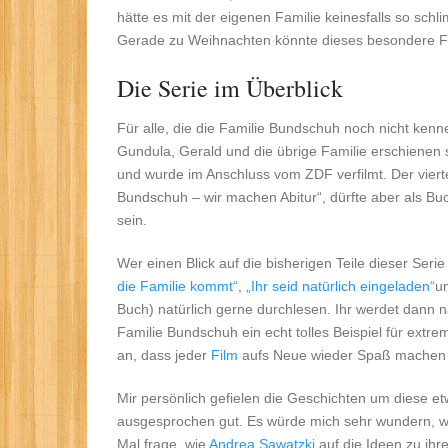
hätte es mit der eigenen Familie keinesfalls so sch
Gerade zu Weihnachten könnte dieses besondere Fi
Die Serie im Überblick
Für alle, die die Familie Bundschuh noch nicht ken
Gundula, Gerald und die übrige Familie erschienen 
und wurde im Anschluss vom ZDF verfilmt. Der vier
Bundschuh – wir machen Abitur“, dürfte aber als Bu
sein.
Wer einen Blick auf die bisherigen Teile dieser Ser
die Familie kommt“
,
„Ihr seid natürlich eingeladen“
u
Buch) natürlich gerne durchlesen. Ihr werdet dann 
Familie Bundschuh ein echt tolles Beispiel für extre
an, dass jeder
Film
aufs Neue wieder Spaß machen 
Mir persönlich gefielen die Geschichten um diese e
ausgesprochen gut. Es würde mich sehr wundern, w
Mal frage, wie
Andrea Sawatzki
auf die Ideen zu ihr