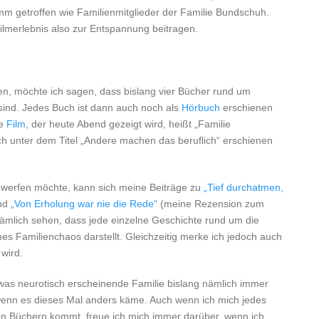
limm getroffen wie Familienmitglieder der Familie Bundschuh.
lmerlebnis also zur Entspannung beitragen.
nen, möchte ich sagen, dass bislang vier Bücher rund um
sind. Jedes Buch ist dann auch noch als
Hörbuch
erschienen
te
Film
, der heute Abend gezeigt wird, heißt „Familie
ch unter dem Titel „Andere machen das beruflich“ erschienen
ie werfen möchte, kann sich meine Beiträge zu
„Tief durchatmen,
nd
„Von Erholung war nie die Rede“
(meine Rezension zum
nämlich sehen, dass jede einzelne Geschichte rund um die
mes Familienchaos darstellt. Gleichzeitig merke ich jedoch auch
wird.
twas neurotisch erscheinende Familie bislang nämlich immer
enn es dieses Mal anders käme. Auch wenn ich mich jedes
en Büchern kommt, freue ich mich immer darüber, wenn ich