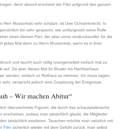
tragen, denn absurd erscheint der Film aufgrund des ganzen
als Herr Mussorkski sehr schätze, ist Uwe Ochsenknecht. In
h persönlich bin sehr gespannt, wie umfangreich seine Rolle
her einen kleinen Part, der aber umso eindrucksvoller für die
ch jedes Mal dann zu Herrn Mussorkski, wenn es in ihrer
bruch und taucht auch völlig unangemeldet einfach mal zu
i auf. Da aber dieses Mal ihr Bruder ins Nachbarhaus
riger werden, einfach so Reißaus zu nehmen. Ich muss sagen,
 sehr, verspricht jedoch eine Zuspitzung der Ereignisse.
huh – Wir machen Abitur“
lich überzeichnete Figuren, die durch das schauspielerische
 erscheinen, sodass man tatsächlich glaubt, die Mitglieder
en tatsächlich existieren. Tauschen möchte man natürlich mit
er
Film
sicherlich wieder mit dem Gefühl zurück, man selbst