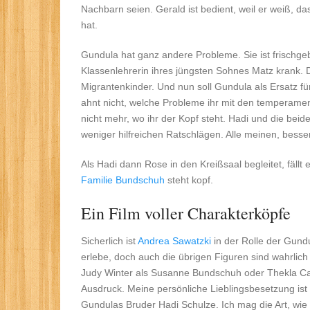
Nachbarn seien. Gerald ist bedient, weil er weiß, 
hat.
Gundula hat ganz andere Probleme. Sie ist frischgeb
Klassenlehrerin ihres jüngsten Sohnes Matz krank. 
Migrantenkinder. Und nun soll Gundula als Ersatz fü
ahnt nicht, welche Probleme ihr mit den temperamen
nicht mehr, wo ihr der Kopf steht. Hadi und die bei
weniger hilfreichen Ratschlägen. Alle meinen, besse
Als Hadi dann Rose in den Kreißsaal begleitet, fäll
Familie Bundschuh
steht kopf.
Ein Film voller Charakterköpfe
Sicherlich ist
Andrea Sawatzki
in der Rolle der Gundu
erlebe, doch auch die übrigen Figuren sind wahrlich
Judy Winter als Susanne Bundschuh oder Thekla Car
Ausdruck. Meine persönliche Lieblingsbesetzung is
Gundulas Bruder Hadi Schulze. Ich mag die Art, wie 