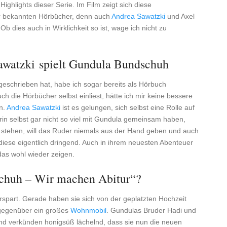
Highlights dieser Serie. Im Film zeigt sich diese
mir bekannten Hörbücher, denn auch
Andrea Sawatzki
und Axel
 dies auch in Wirklichkeit so ist, wage ich nicht zu
awatzki spielt Gundula Bundschuh
geschrieben hat, habe ich sogar bereits als Hörbuch
ch die Hörbücher selbst einliest, hätte ich mir keine bessere
n.
Andrea Sawatzki
ist es gelungen, sich selbst eine Rolle auf
rin selbst gar nicht so viel mit Gundula gemeinsam haben,
u stehen, will das Ruder niemals aus der Hand geben und auch
ie diese eigentlich dringend. Auch in ihrem neuesten Abenteuer
das wohl wieder zeigen.
schuh – Wir machen Abitur“?
spart. Gerade haben sie sich von der geplatzten Hochzeit
s gegenüber ein großes
Wohnmobil
. Gundulas Bruder Hadi und
nd verkünden honigsüß lächelnd, dass sie nun die neuen