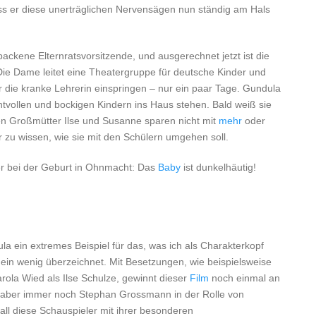
dass er diese unerträglichen Nervensägen nun ständig am Hals
ackene Elternratsvorsitzende, und ausgerechnet jetzt ist die
Die Dame leitet eine Theatergruppe für deutsche Kinder und
r die kranke Lehrerin einspringen – nur ein paar Tage. Gundula
tvollen und bockigen Kindern ins Haus stehen. Bald weiß sie
den Großmütter Ilse und Susanne sparen nicht mit
mehr
oder
r zu wissen, wie sie mit den Schülern umgehen soll.
t er bei der Geburt in Ohnmacht: Das
Baby
ist dunkelhäutig!
la ein extremes Beispiel für das, was ich als Charakterkopf
 ein wenig überzeichnet. Mit Besetzungen, wie beispielsweise
ola Wied als Ilse Schulze, gewinnt dieser
Film
noch einmal an
t aber immer noch Stephan Grossmann in der Rolle von
all diese Schauspieler mit ihrer besonderen