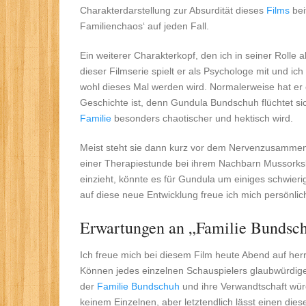
Charakterdarstellung zur Absurdität dieses
Films
bei
Familienchaos‘ auf jeden Fall.
Ein weiterer Charakterkopf, den ich in seiner Rolle 
dieser Filmserie spielt er als Psychologe mit und ic
wohl dieses Mal werden wird. Normalerweise hat er e
Geschichte ist, denn Gundula Bundschuh flüchtet si
Familie
besonders chaotischer und hektisch wird.
Meist steht sie dann kurz vor dem Nervenzusammen
einer Therapiestunde bei ihrem Nachbarn Mussorksk
einzieht, könnte es für Gundula um einiges schwie
auf diese neue Entwicklung freue ich mich persönlich
Erwartungen an „Familie Bundsc
Ich freue mich bei diesem Film heute Abend auf herr
Können jedes einzelnen Schauspielers glaubwürdiger
der
Familie Bundschuh
und ihre Verwandtschaft würd
keinem Einzelnen, aber letztendlich lässt einen dies