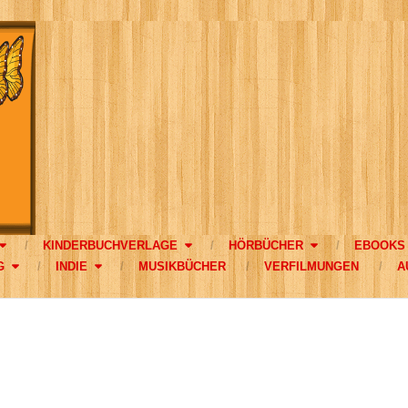
KINDERBUCHVERLAGE
HÖRBÜCHER
EBOOKS
G
INDIE
MUSIKBÜCHER
VERFILMUNGEN
A