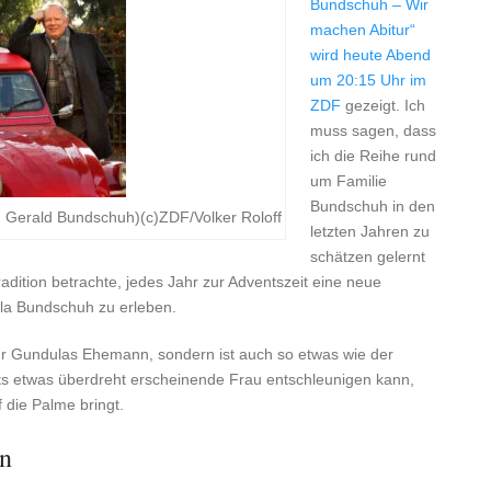
Bundschuh – Wir
machen Abitur“
wird heute Abend
um 20:15 Uhr im
ZDF
gezeigt. Ich
muss sagen, dass
ich die Reihe rund
um Familie
Bundschuh in den
d
Gerald Bundschuh)(c)ZDF/Volker Roloff
letzten Jahren zu
schätzen gelernt
adition betrachte, jedes Jahr zur Adventszeit eine neue
la Bundschuh zu erleben.
t nur Gundulas Ehemann, sondern ist auch so etwas wie der
ets etwas überdreht erscheinende Frau entschleunigen kann,
 die Palme bringt.
en