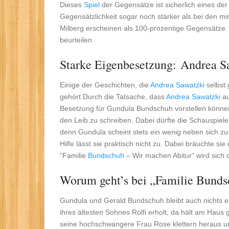
Dieses
Spiel
der Gegensätze ist sicherlich eines der 
Gegensätzlichkeit sogar noch stärker als bei den 
Milberg erscheinen als 100-prozentige Gegensätze. Ob
beurteilen.
Starke Eigenbesetzung: Andrea S
Einige der Geschichten, die
Andrea Sawatzki
selbst 
gehört.Durch die Tatsache, dass
Andrea Sawatzki
au
Besetzung für Gundula Bundschuh vorstellen könne
den Leib zu schreiben. Dabei dürfte die Schauspiele
denn Gundula scheint stets ein wenig neben sich z
Hilfe lässt sie praktisch nicht zu. Dabei bräuchte s
“Familie
Bundschuh
– Wir machen Abitur“ wird sich 
Worum geht’s bei „Familie Bund
Gundula und Gerald Bundschuh bleibt auch nichts er
ihres ältesten Sohnes Rolfi erholt, da hält am Hau
seine hochschwangere Frau Rose klettern heraus u