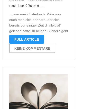
und Jan Chorin…
… war mein Osterbuch. Viele von
euch man sich erinnern, der sich
bereits vor einiger Zeit „Halleluja!“
gelesen hatte. In beiden Büchern geht
es um den italienischen Papst Petrus,
FULL ARTICLE
der in unserer heutigen Zeit lebt.
Natürlich handelt es sich bei diesem
KEINE KOMMENTARE
Buch um reine Fiktion. Ich …