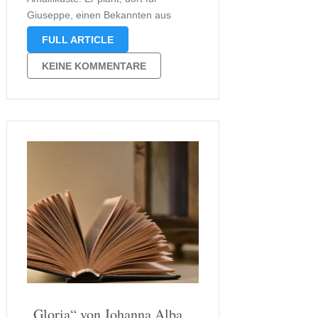
Giuseppe, einen Bekannten aus
Studientagen, als Gemeindepastor
FULL ARTICLE
Padre Angelo inkognito
einzuspringen. Sein Bekannter macht
KEINE KOMMENTARE
währenddessen Urlaub im Vatikan
und wird von Schwester Immaculata,
ihres Zeichens Haushälterin des …
„Gloria“ von Johanna Alba