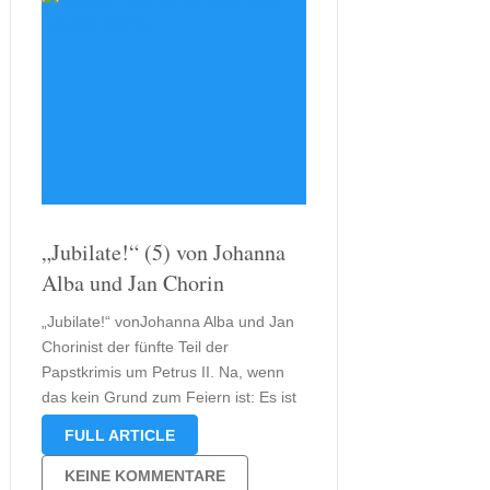
„Jubilate!“ (5) von Johanna
Alba und Jan Chorin
„Jubilate!“ vonJohanna Alba und Jan
Chorinist der fünfte Teil der
Papstkrimis um Petrus II. Na, wenn
das kein Grund zum Feiern ist: Es ist
Zeit für das alljährliche Sommerfest,
FULL ARTICLE
das praktischer Weise immer immer
mit Kardinal Federicos Geburtstag
KEINE KOMMENTARE