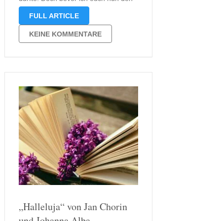
Trailer präsentieren werde, möchte
FULL ARTICLE
ich euch mitteilen, dass gerade die
Musik des Trailers einen falschen
KEINE KOMMENTARE
Eindruck hinterlässt. Das Buch ist
keinesfalls …
„Halleluja“ von Jan Chorin
und Johanna Alba