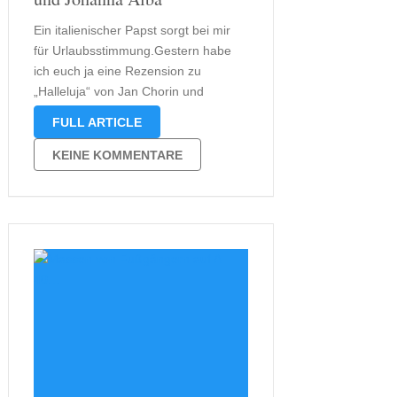
Ein italienischer Papst sorgt bei mir
für Urlaubsstimmung.Gestern habe
ich euch ja eine Rezension zu
„Halleluja“ von Jan Chorin und
Johanna Alba versprochen. Heute
FULL ARTICLE
halte ich mein Versprechen. Hier die
Rezension: In „Halleluja“ erlebt der
KEINE KOMMENTARE
Leser die Geschichte eines Papstes
namens Petrus. Petrus ist aber nun …