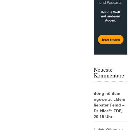
Neueste
Kommentare
đồng hồ đếm
ngược
zu
„Mein
liebster Feind –
Dr. Nice“: ZDF,
20.15 Uhr
Ulrich Kühne
zu