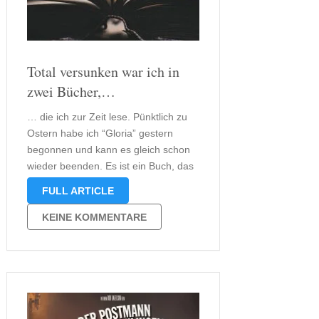
Total versunken war ich in
zwei Bücher,…
… die ich zur Zeit lese. Pünktlich zu
Ostern habe ich “Gloria” gestern
begonnen und kann es gleich schon
wieder beenden. Es ist ein Buch, das
man bestenfalls zu Ostern liest, da es
FULL ARTICLE
genau in dieser Zeit spielt. Für mich
ist dieses Buch der perfekte
KEINE KOMMENTARE
Begleiter …