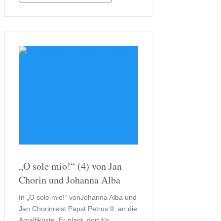
verbunden ist. Anlass genug für
Federico, auch in …
„O sole mio!“ (4) von Jan
Chorin und Johanna Alba
In „O sole mio!“ vonJohanna Alba und
Jan Chorinreist Papst Petrus II. an die
Amalfiküste. Er plant, dort für