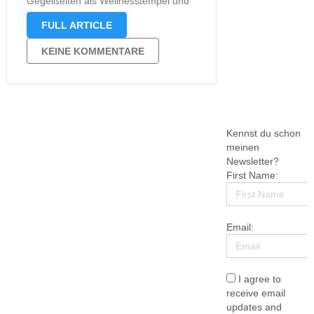
Gegeißelten als Wellnesstempel und
der Klostervorstand weiß von nichts.
FULL ARTICLE
Auf so eine Idee muss man erst
einmal kommen. Wer rechnet schon
KEINE KOMMENTARE
mit einem unterirdischen Wellness-
Tempel in einem Kloster, was nach
außen …
Kennst du schon
meinen
Newsletter?
First Name:
Email:
I agree to
receive email
updates and