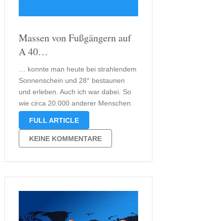
Massen von Fußgängern auf
A 40…
… konnte man heute bei strahlendem
Sonnenschein und 28° bestaunen
und erleben. Auch ich war dabei. So
wie circa 20.000 anderer Menschen.
Die A40 war am Nachmittag sehr voll.
FULL ARTICLE
Alle liefen zu Fuß auf der Autobahn.
Es war schon irgendwie speziell, aber
KEINE KOMMENTARE
auch sehr aufregend und …