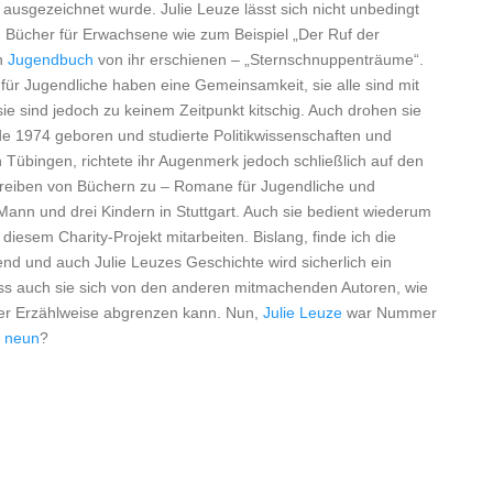
usgezeichnet wurde. Julie Leuze lässt sich nicht unbedingt
h Bücher für Erwachsene wie zum Beispiel „Der Ruf der
in
Jugendbuch
von ihr erschienen – „Sternschnuppenträume“.
für Jugendliche haben eine Gemeinsamkeit, sie alle sind mit
ie sind jedoch zu keinem Zeitpunkt kitschig. Auch drohen sie
de 1974 geboren und studierte Politikwissenschaften und
Tübingen, richtete ihr Augenmerk jedoch schließlich auf den
reiben von Büchern zu – Romane für Jugendliche und
 Mann und drei Kindern in Stuttgart. Auch sie bedient wiederum
iesem Charity-Projekt mitarbeiten. Bislang, finde ich die
d und auch Julie Leuzes Geschichte wird sicherlich ein
 dass auch sie sich von den anderen mitmachenden Autoren, wie
ihrer Erzählweise abgrenzen kann. Nun,
Julie Leuze
war Nummer
r
neun
?