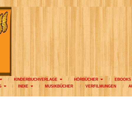
KINDERBUCHVERLAGE
HÖRBÜCHER
EBOOKS
G
INDIE
MUSIKBÜCHER
VERFILMUNGEN
A