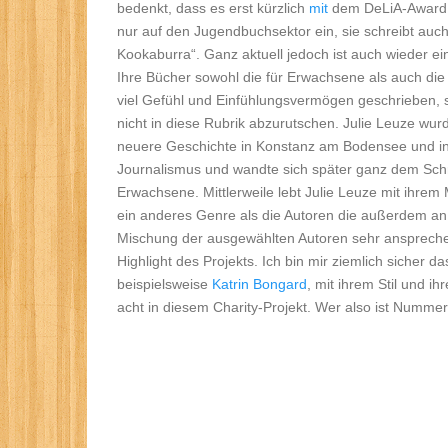
bedenkt, dass es erst kürzlich
mit
dem DeLiA-Award a
nur auf den Jugendbuchsektor ein, sie schreibt auc
Kookaburra“. Ganz aktuell jedoch ist auch wieder e
Ihre Bücher sowohl die für Erwachsene als auch die 
viel Gefühl und Einfühlungsvermögen geschrieben, s
nicht in diese Rubrik abzurutschen. Julie Leuze wur
neuere Geschichte in Konstanz am Bodensee und in 
Journalismus und wandte sich später ganz dem Sch
Erwachsene. Mittlerweile lebt Julie Leuze mit ihrem
ein anderes Genre als die Autoren die außerdem an d
Mischung der ausgewählten Autoren sehr ansprechen
Highlight des Projekts. Ich bin mir ziemlich sicher
beispielsweise
Katrin Bongard
, mit ihrem Stil und 
acht in diesem Charity-Projekt. Wer also ist Numme