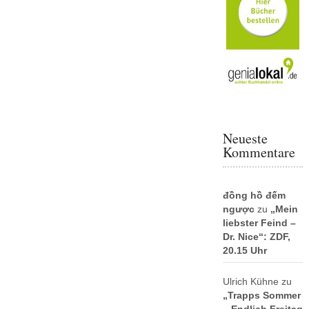
Neueste
Kommentare
đồng hồ đếm
ngược
zu
„Mein
liebster Feind –
Dr. Nice“: ZDF,
20.15 Uhr
Ulrich Kühne
zu
„Trapps Sommer