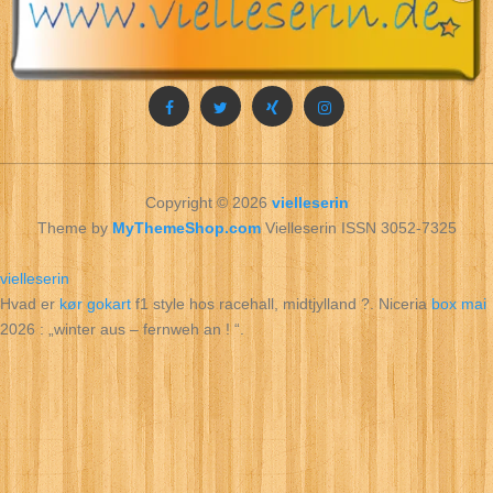
Copyright © 2026
vielleserin
Theme by
MyThemeShop.com
Vielleserin ISSN 3052-7325
vielleserin
Hvad er
kør gokart
f1 style hos racehall, midtjylland ?. Niceria
box mai
2026 : „winter aus – fernweh an ! “.