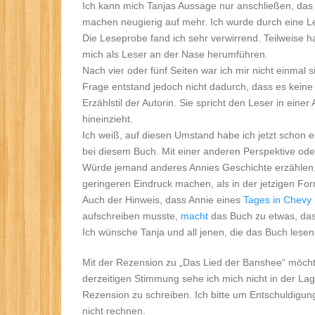
Ich kann mich Tanjas Aussage nur anschließen, das 
machen neugierig auf mehr. Ich wurde durch eine 
Die Leseprobe fand ich sehr verwirrend. Teilweise h
mich als Leser an der Nase herumführen.
Nach vier oder fünf Seiten war ich mir nicht einmal s
Frage entstand jedoch nicht dadurch, dass es kein
Erzählstil der Autorin. Sie spricht den Leser in eine
hineinzieht.
Ich weiß, auf diesen Umstand habe ich jetzt schon 
bei diesem Buch. Mit einer anderen Perspektive oder
Würde jemand anderes Annies Geschichte erzählen, 
geringeren Eindruck machen, als in der jetzigen Fo
Auch der Hinweis, dass Annie eines
Tages in Chevy 
aufschreiben musste,
macht
das Buch zu etwas, das 
Ich wünsche Tanja und all jenen, die das Buch lesen
Mit der Rezension zu „Das Lied der Banshee“ möch
derzeitigen Stimmung sehe ich mich nicht in der L
Rezension zu schreiben. Ich bitte um Entschuldigung
nicht rechnen.