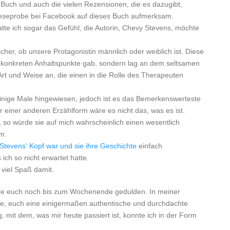
Buch und auch die vielen Rezensionen, die es dazugibt,
Leseprobe bei Facebook auf dieses Buch aufmerksam.
atte ich sogar das Gefühl, die Autorin, Chevy Stevens, möchte
icher, ob unsere Protagonistin männlich oder weiblich ist. Diese
e konkreten Anhaltspunkte gab, sondern lag an dem seltsamen
r Art und Weise an, die einen in die Rolle des Therapeuten
einige Male hingewiesen, jedoch ist es das Bemerkenswerteste
 einer anderen Erzählform wäre es nicht das, was es ist.
so würde sie auf mich wahrscheinlich einen wesentlich
rm.
Stevens‘ Kopf war und sie ihre Geschichte
einfach
ich so nicht erwartet hatte.
 viel Spaß damit.
te euch noch bis zum Wochenende gedulden. In meiner
age, euch eine einigermaßen authentische und durchdachte
, mit dem, was mir heute passiert ist, konnte ich in der Form