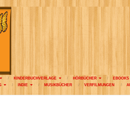
KINDERBUCHVERLAGE
HÖRBÜCHER
EBOOKS
G
INDIE
MUSIKBÜCHER
VERFILMUNGEN
A