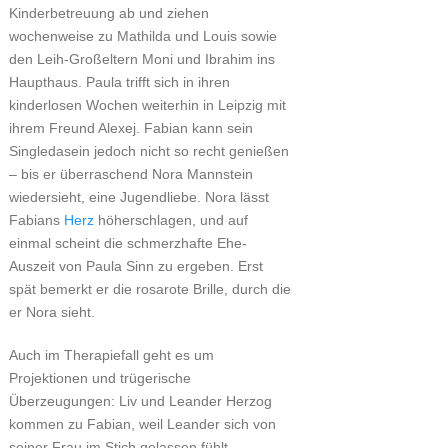
Kinderbetreuung ab und ziehen
wochenweise zu Mathilda und Louis sowie
den Leih-Großeltern Moni und Ibrahim ins
Haupthaus. Paula trifft sich in ihren
kinderlosen Wochen weiterhin in Leipzig mit
ihrem Freund Alexej. Fabian kann sein
Singledasein jedoch nicht so recht genießen
– bis er überraschend Nora Mannstein
wiedersieht, eine Jugendliebe. Nora lässt
Fabians
Herz
höherschlagen, und auf
einmal scheint die schmerzhafte Ehe-
Auszeit von Paula Sinn zu ergeben. Erst
spät bemerkt er die rosarote Brille, durch die
er Nora sieht.
Auch im Therapiefall geht es um
Projektionen und trügerische
Überzeugungen: Liv und Leander Herzog
kommen zu Fabian, weil Leander sich von
seiner Frau im Stich gelassen fühlt.