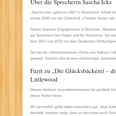
Über die Sprecherin Sascha Icks
„Sascha Icks, geboren 1967 in Düsseldorf, erhielt 
wurde 2000 von der Zeitschrift »Theater heute« als
Neben diversen Engagements in München, Wiesbaden
als Sprecherin fürs Radio und für Hörbücher. Sie sta
dem BEO und 2020 mit dem Deutschen Hörbuchpreis
Sie hat die »Glücksbäckerei«-Reihe von Kathryn Lit
gelesen. Sascha Icks ist eine vielstimmige, lachend
Fazit zu „Die Glücksbäckerei – 
Littlewood
Dieses Hörbuch ist praktischerweise die perfekte U
dieser Reihe hören.
Mir persönlich gefiel dabei besonders gut, dass Kath
darstellt, sondern zeigt, dass es durchaus auch Schat