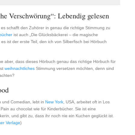
che Verschwörung“: Lebendig gelesen
 es schafft den Zuhörer in genau die richtige Stimmung zu
bücher
ist auch „Die Glücksbäckerei – die magische
es ist der erste Teil, den ich von Silberfisch bei Hörbuch
ube aber, dass dieses Hörbuch genau das richtige Hörbuch für
ast
weihnachtliches
Stimmung versetzen möchten, denn sind
nachten?
ood
rin und Comedian, lebt in
New York
, USA, arbeitet oft in Los
in au chocolat wie für Kinderbücher. Sie ist eine
kerin, und gibt zu, dass ihr noch nie ein Kuchen geglückt ist.
her Verlage
)