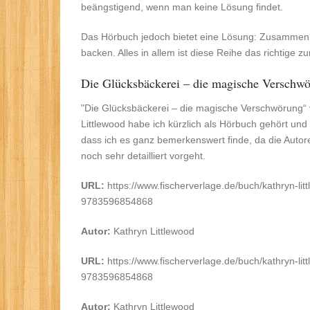
beängstigend, wenn man keine Lösung findet.
Das Hörbuch jedoch bietet eine Lösung: Zusammen
backen. Alles in allem ist diese Reihe das richtige z
Die Glücksbäckerei – die magische Verschw
"Die Glücksbäckerei – die magische Verschwörung“
Littlewood habe ich kürzlich als Hörbuch gehört un
dass ich es ganz bemerkenswert finde, da die Autor
noch sehr detailliert vorgeht.
URL:
https://www.fischerverlage.de/buch/kathryn-l
9783596854868
Autor:
Kathryn Littlewood
URL:
https://www.fischerverlage.de/buch/kathryn-l
9783596854868
Autor:
Kathryn Littlewood