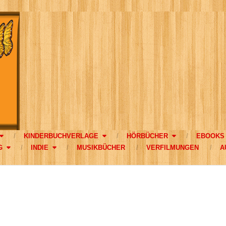
KINDERBUCHVERLAGE
HÖRBÜCHER
EBOOKS
G
INDIE
MUSIKBÜCHER
VERFILMUNGEN
A