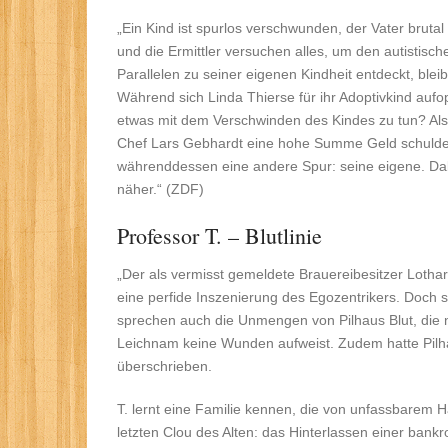
„Ein Kind ist spurlos verschwunden, der Vater brut
und die Ermittler versuchen alles, um den autistisc
Parallelen zu seiner eigenen Kindheit entdeckt, blei
Während sich Linda Thierse für ihr Adoptivkind aufo
etwas mit dem Verschwinden des Kindes zu tun? Als
Chef Lars Gebhardt eine hohe Summe Geld schuldet, r
währenddessen eine andere Spur: seine eigene. Dab
näher.“ (ZDF)
Professor T. – Blutlinie
„Der als vermisst gemeldete Brauereibesitzer Lothar 
eine perfide Inszenierung des Egozentrikers. Doch s
sprechen auch die Unmengen von Pilhaus Blut, die 
Leichnam keine Wunden aufweist. Zudem hatte Pilhau
überschrieben.
T. lernt eine Familie kennen, die von unfassbarem Ha
letzten Clou des Alten: das Hinterlassen einer bank