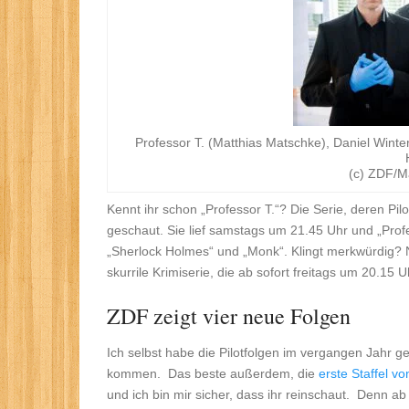
Professor T. (Matthias Matschke), Daniel Wint
(c) ZDF/Ma
Kennt ihr schon „Professor T.“? Die Serie, deren Pil
geschaut. Sie lief samstags um 21.45 Uhr und „Prof
„Sherlock Holmes“ und „Monk“. Klingt merkwürdig? Ne
skurrile Krimiserie, die ab sofort freitags um 20.1
ZDF zeigt vier neue Folgen
Ich selbst habe die Pilotfolgen im vergangen Jahr g
kommen. Das beste außerdem, die
erste Staffel vo
und ich bin mir sicher, dass ihr reinschaut. Denn a