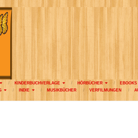
KINDERBUCHVERLAGE
HÖRBÜCHER
EBOOKS
G
INDIE
MUSIKBÜCHER
VERFILMUNGEN
A