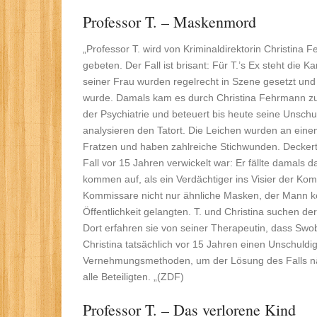
Professor T. – Maskenmord
„Professor T. wird von Kriminaldirektorin Christina
gebeten. Der Fall ist brisant: Für T.’s Ex steht die
seiner Frau wurden regelrecht in Szene gesetzt un
wurde. Damals kam es durch Christina Fehrmann zu ei
der Psychiatrie und beteuert bis heute seine Unsch
analysieren den Tatort. Die Leichen wurden an eine
Fratzen und haben zahlreiche Stichwunden. Deckert
Fall vor 15 Jahren verwickelt war: Er fällte damals d
kommen auf, als ein Verdächtiger ins Visier der Ko
Kommissare nicht nur ähnliche Masken, der Mann ken
Öffentlichkeit gelangten. T. und Christina suchen de
Dort erfahren sie von seiner Therapeutin, dass Swob
Christina tatsächlich vor 15 Jahren einen Unschuldig
Vernehmungsmethoden, um der Lösung des Falls näh
alle Beteiligten. „(ZDF)
Professor T. – Das verlorene Kind