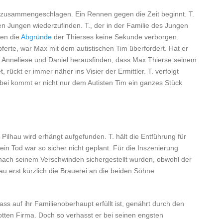
al zusammengeschlagen. Ein Rennen gegen die Zeit beginnt. T.
hen Jungen wiederzufinden. T., der in der Familie des Jungen
ben die
Abgründe
der Thierses keine Sekunde verborgen.
pferte, war Max mit dem autistischen Tim überfordert. Hat er
 Anneliese und Daniel herausfinden, dass Max Thierse seinem
ückt er immer näher ins Visier der Ermittler. T. verfolgt
ei kommt er nicht nur dem Autisten Tim ein ganzes Stück
Pilhau wird erhängt aufgefunden. T. hält die Entführung für
ein Tod war so sicher nicht geplant. Für die Inszenierung
nach seinem Verschwinden sichergestellt wurden, obwohl der
 erst kürzlich die Brauerei an die beiden Söhne
ss auf ihr Familienoberhaupt erfüllt ist, genährt durch den
rotten Firma. Doch so verhasst er bei seinen engsten