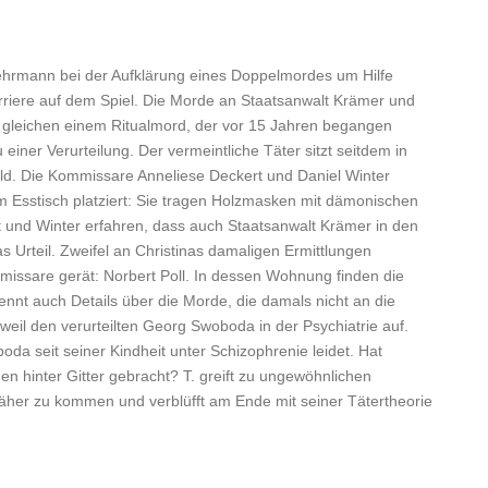
 Fehrmann bei der Aufklärung eines Doppelmordes um Hilfe
 Karriere auf dem Spiel. Die Morde an Staatsanwalt Krämer und
d gleichen einem Ritualmord, der vor 15 Jahren begangen
ner Verurteilung. Der vermeintliche Täter sitzt seitdem in
uld. Die Kommissare Anneliese Deckert und Daniel Winter
m Esstisch platziert: Sie tragen Holzmasken mit dämonischen
 und Winter erfahren, dass auch Staatsanwalt Krämer in den
as Urteil. Zweifel an Christinas damaligen Ermittlungen
mmissare gerät: Norbert Poll. In dessen Wohnung finden die
nt auch Details über die Morde, die damals nicht an die
rweil den verurteilten Georg Swoboda in der Psychiatrie auf.
oda seit seiner Kindheit unter Schizophrenie leidet. Hat
en hinter Gitter gebracht? T. greift zu ungewöhnlichen
er zu kommen und verblüfft am Ende mit seiner Tätertheorie