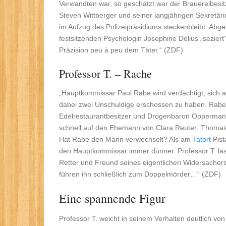
Verwandten war, so geschätzt war der Brauereibesitz
Steven Wittberger und seiner langjährigen Sekretärin
im Aufzug des Polizeipräsidiums steckenbleibt. Abge
festsitzenden Psychologin Josephine Delius „seziert
Präzision peu à peu dem Täter.“ (ZDF)
Professor T. – Rache
„Hauptkommissar Paul Rabe wird verdächtigt, sich a
dabei zwei Unschuldige erschossen zu haben. Rabes 
Edelrestaurantbesitzer und Drogenbaron Oppermann 
schnell auf den Ehemann von Clara Reuter: Thomas 
Hat Rabe den Mann verwechselt? Als am
Tatort
Pist
den Hauptkommissar immer dünner. Professor T. läss
Retter und Freund seines eigentlichen Widersachers
führen ihn schließlich zum Doppelmörder…“ (ZDF)
Eine spannende Figur
Professor T. weicht in seinem Verhalten deutlich von 