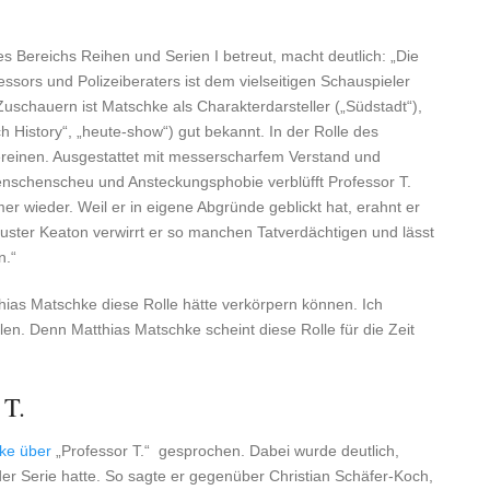
des Bereichs Reihen und Serien I betreut, macht deutlich: „Die
sors und Polizeiberaters ist dem vielseitigen Schauspieler
schauern ist Matschke als Charakterdarsteller („Südstadt“),
h History“, „heute-show“) gut bekannt. In der Rolle des
vereinen. Ausgestattet mit messerscharfem Verstand und
enschenscheu und Ansteckungsphobie verblüfft Professor T.
er wieder. Weil er in eigene Abgründe geblickt hat, erahnt er
Buster Keaton verwirrt er so manchen Tatverdächtigen und lässt
n.“
hias Matschke diese Rolle hätte verkörpern können. Ich
allen. Denn Matthias Matschke scheint diese Rolle für die Zeit
 T.
ke über
„Professor T.“ gesprochen. Dabei wurde deutlich,
der Serie hatte. So sagte er gegenüber Christian Schäfer-Koch,