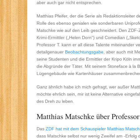
aber auch gar nicht entsprechen.
Matthias Pfeifer, der die Serie als Redaktionsleiter 
Rolle des ebenso genialen wie sonderbaren Uniprofes
Matschke wie auf den Leib geschneidert. Den ZDF-Zu
Krimi-Ermittler („Helen Dorn“) und Comedian („Sketc
Professor T. kann er all diese Talente miteinander 
detailgenauer
Beobachtungsgabe
, aber auch mit M
seine Studenten und die Ermittler der Kripo Köln imm
die Abgründe der Täter. Mit seinem Stoneface à la 
Lügengebäude wie Kartenhäuser zusammenbreche
Ganz ähnlich habe ich mich gefragt, wer außer Matt
möchte ehrlich sein, mir ist keine Alternative eingef
des Dreh zu leben.
Matthias Matschke über Professor
Das
ZDF hat mit dem Schauspieler Matthias Matsch
dass Matschke selbst nur wenig Zweifel am -Erfolg 