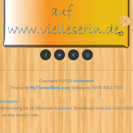
Copyright © 2026
vielleserin
Theme by
MyThemeShop.com
Vielleserin ISSN 3052-7325
vielleserin
Verdenskrig fra rib båd med
mai event
. Brandnooz cool
box märz
2026
: all‑day brunch club.