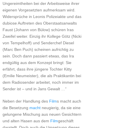
Ungereimtheiten bei der Arbeitsweise ihrer
eigenen Vorgesetzten aufmerksam wird.
Widersprüche in Leonis Polizeiakte und das
dubiose Auftreten des Oberstaatsanwalts
Faust (Johann von Bülow) schüren Iras
Zweifel weiter. Einzig ihr Kollege Götz (Nicki
von Tempelhoff) und Senderchef Diesel
(Marc Ben Puch) scheinen aufrichtig zu
sein. Doch dann passiert etwas, das Ira
endgültig aus dem Konzept bringt: Sie
erfährt, dass ihre jüngere Tochter Kitty
(Emilie Neumeister), die als Praktikantin bei
dem Radiosender arbeitet, noch immer im
Sender ist – und in Jans Gewalt …“
Neben der Handlung des
Film
s macht auch
die Besetzung
macht
neugierig, da sie eine
gelungene Mischung aus neuen Gesichtern
und alten Hasen aus dem
Film
geschäft
darstellt. Doch auch die Umsetzung dieses