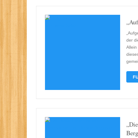
„Auf
„Aufg
der di
Allei
diese
geme
FU
„Die
Ber