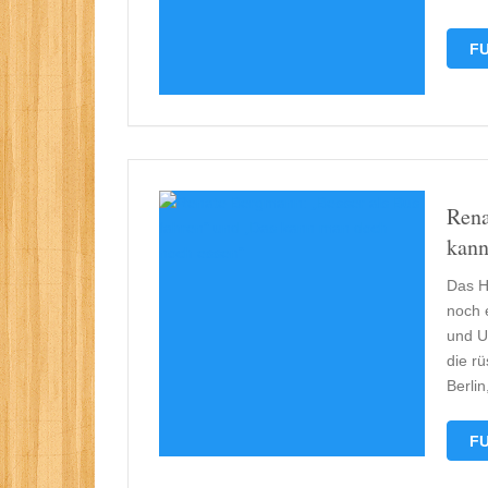
FU
Rena
kann
Das H
noch 
und U
die r
Berlin
FU