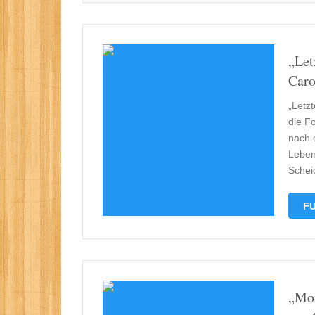
„Let
Caro
„Letzt
die F
nach d
Leben
Schei
FU
„Mor