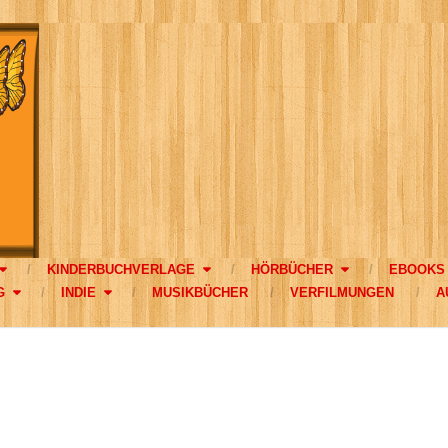
KINDERBUCHVERLAGE
HÖRBÜCHER
EBOOKS
G
INDIE
MUSIKBÜCHER
VERFILMUNGEN
A