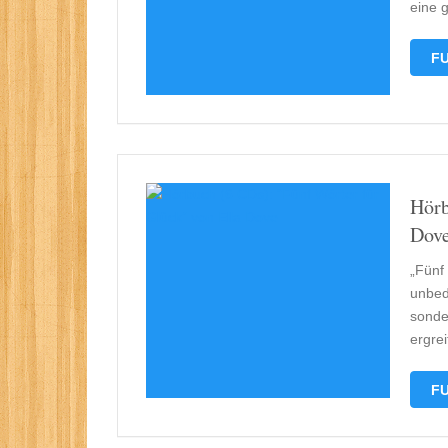
eine g
FU
Hörb
Dov
„Fünf 
unbed
sonde
ergre
FU