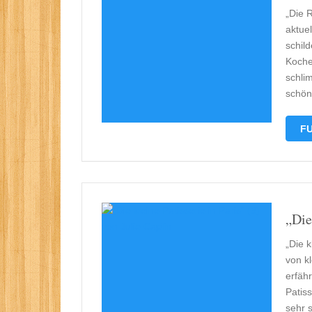
„Die 
aktue
schild
Koche
schli
schön
FU
„Die
„Die k
von k
erfäh
Patis
sehr 