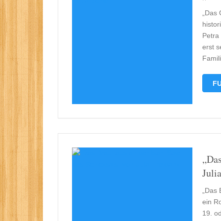
„Das 
histor
Petra
erst 
Famil
FU
„Das
Juli
„Das B
ein R
19. od