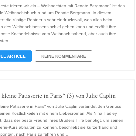
Reste frieren wir ein – Weihnachten mit Renate Bergmann“ ist das
lle Weihnachtsbuch rund um Renate Bergmann. In diesem
ert die rüstige Rentnerin sehr eindrucksvoll, was alles beim
n des Weihnachtsessens schief gehen kann und erzählt ihre
mmste Kocherlebnisse vom Weihnachtsabend, aber auch ihre
sten. …
LL ARTICLE
KEINE KOMMENTARE
 kleine Patisserie in Paris“ (3) von Julie Caplin
leine Patisserie in Paris“ von Julie Caplin verbindet den Genuss
leinen Köstlichkeiten mit einem Liebesroman. Als Nina Hadley
rt, dass der beste Freund ihres Bruders Hilfe benötigt, um seinen
serie-Kurs abhalten zu können, beschließt sie kurzerhand und
spontan, nach Paris zu fahren und …