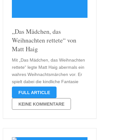
„Das Mädchen, das
Weihnachten rettete“ von
Matt Haig
Mit „Das Mädchen, das Weihnachten
rettete“ legte Matt Haig abermals ein
wahres Weihnachtsmärchen vor. Er
spielt dabei die kindliche Fantasie
gekonnt aus, schafft wie auch schon
FULL ARTICLE
in „Ein Junge namens Weihnacht“
eine wahrhaft lebendige Fantasiewelt
KEINE KOMMENTARE
rund um den Weihnachtsmann. Die
Geschichte um das Weihnachtsdorf
Wichtelgrund geht …