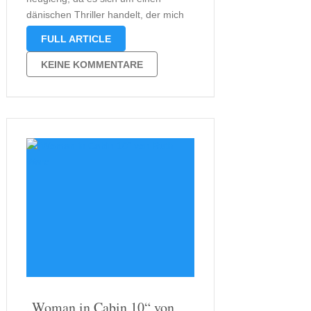
dänischen Thriller handelt, der mich
direkt an Jussi Adler-Olsen erinnerte,
FULL ARTICLE
obwohl Jens Henrik Jensens
Geschichte um den Elitesoldat Niels
KEINE KOMMENTARE
Oxen anders als die von mir so
geschätzte Reihe um die
Sonderkommission …
„Woman in Cabin 10“ von