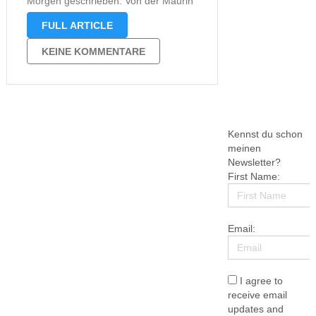
Morgen geschrieben. Von der Maurin
wird es eine Fortsetzung geben, die
FULL ARTICLE
sich mit dem Leben von Zahra al-
Sulami auseinandersetzten. Wer
KEINE KOMMENTARE
meine Rezension zur Maurin gelesen
hat, der wird sich …
Kennst du schon
meinen
Newsletter?
First Name:
Email:
I agree to
receive email
updates and