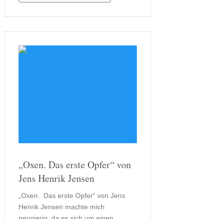
Stunden. Auch die geringe Anzahl der
Figuren ist ungewöhnlich, denn in den
meisten Szenen begleitet der …
„Oxen. Das erste Opfer“ von
Jens Henrik Jensen
„Oxen. Das erste Opfer“ von Jens
Henrik Jensen machte mich
neugierig, da es sich um einen