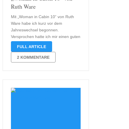
Ruth Ware
Mit „Woman in Cabin 10“ von Ruth
Ware habe ich kurz vor dem
Jahreswechsel begonnen.
Versprochen hatte ich mir einen guten
Krimi, der in seinen Motiven an
FULL ARTICLE
Agatha Christie erinnern würde. Die
Anspielung auf Agatha Christie hatte
2 KOMMENTARE
mich schon neugierig gemacht, als ich
das erste Mal …