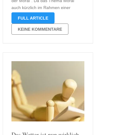
der Moral“. Da das Thema Moral
auch kürzlich im Rahmen einer
Rezension auftauchte, möchte ich
FULL ARTICLE
euch an meinen Gedanken teilhaben
lassen. Meiner Meinung nach ist das
KEINE KOMMENTARE
Thema Moral kein Produkt unserer
Zeit. Es ist …
Das Wetter ist nun wirklich