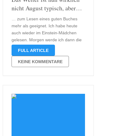
nicht August typisch, aber…
… zum Lesen eines guten Buches
mehr als geeignet. Ich habe heute
auch wieder im Einstein-Mädchen
gelesen. Morgen werde ich dann die
Rezension für meine Bekannte
FULL ARTICLE
schreiben und vorlegen. Euch wird
das Einstein Mädchen allerdings noch
KEINE KOMMENTARE
ein bis zwei Tage treu bleiben.
Schließlich möchte ich nicht …