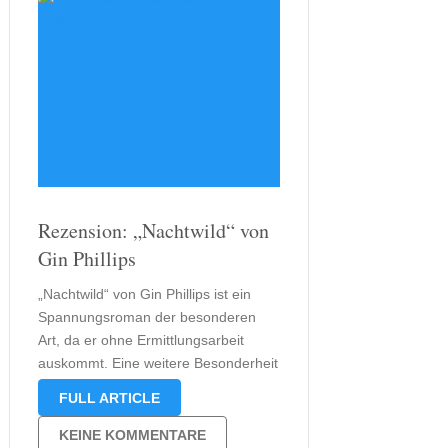
Rezension: „Nachtwild“ von
Gin Phillips
„Nachtwild“ von Gin Phillips ist ein
Spannungsroman der besonderen
Art, da er ohne Ermittlungsarbeit
auskommt. Eine weitere Besonderheit
ist die Zeitspanne der
FULL ARTICLE
Rahmenhandlung. Die gesamte
Geschichte erstreckt sich über wenige
KEINE KOMMENTARE