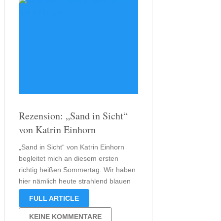
Rezension: „Sand in Sicht“
von Katrin Einhorn
„Sand in Sicht“ von Katrin Einhorn
begleitet mich an diesem ersten
richtig heißen Sommertag. Wir haben
hier nämlich heute strahlend blauen
Himmel und nur ein paar wenige
FULL ARTICLE
Schäfchenwolken. Schade, dass
dieser schöne Tag heute mitten in der
KEINE KOMMENTARE