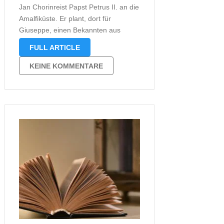
Jan Chorinreist Papst Petrus II. an die
Amalfiküste. Er plant, dort für
Giuseppe, einen Bekannten aus
Studientagen, als Gemeindepastor
FULL ARTICLE
Padre Angelo inkognito
einzuspringen. Sein Bekannter macht
KEINE KOMMENTARE
währenddessen Urlaub im Vatikan
und wird von Schwester Immaculata,
ihres Zeichens Haushälterin des …