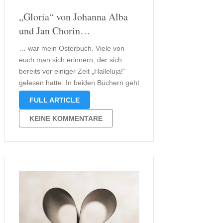
„Gloria“ von Johanna Alba
und Jan Chorin…
… war mein Osterbuch. Viele von
euch man sich erinnern, der sich
bereits vor einiger Zeit „Halleluja!“
gelesen hatte. In beiden Büchern geht
es um den italienischen Papst Petrus,
FULL ARTICLE
der in unserer heutigen Zeit lebt.
Natürlich handelt es sich bei diesem
KEINE KOMMENTARE
Buch um reine Fiktion. Ich …