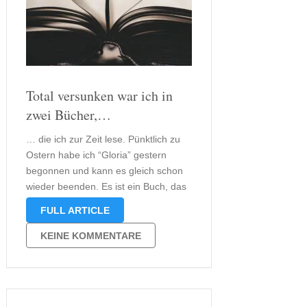
Total versunken war ich in
zwei Bücher,…
… die ich zur Zeit lese. Pünktlich zu
Ostern habe ich “Gloria” gestern
begonnen und kann es gleich schon
wieder beenden. Es ist ein Buch, das
man bestenfalls zu Ostern liest, da es
FULL ARTICLE
genau in dieser Zeit spielt. Für mich
ist dieses Buch der perfekte
KEINE KOMMENTARE
Begleiter …