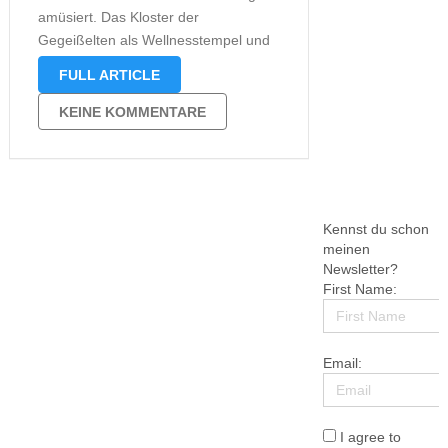
amüsiert. Das Kloster der
Gegeißelten als Wellnesstempel und
der Klostervorstand weiß von nichts.
FULL ARTICLE
Auf so eine Idee muss man erst
einmal kommen. Wer rechnet schon
KEINE KOMMENTARE
mit einem unterirdischen Wellness-
Tempel in einem Kloster, was nach
außen …
Kennst du schon
meinen
Newsletter?
First Name:
Email:
I agree to