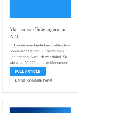
Massen von Fußgängern auf
A 40…
… konnte man heute bei strahlendem
Sonnenschein und 28° bestaunen
und erleben. Auch ich war dabei. So
wie circa 20.000 anderer Menschen.
Die A40 war am Nachmittag sehr voll.
FULL ARTICLE
Alle liefen zu Fuß auf der Autobahn.
Es war schon irgendwie speziell, aber
KEINE KOMMENTARE
auch sehr aufregend und …