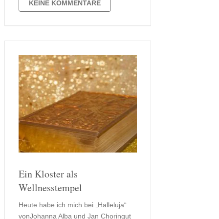
Francesco haben scheinbar
KEINE KOMMENTARE
Probleme. Irgendwie erscheint es mir
auch so sein, dass Francesco mit sich
und seinem …
Ein Kloster als
Wellnesstempel
Heute habe ich mich bei „Halleluja“
vonJohanna Alba und Jan Choringut