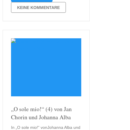
das praktischer Weise immer immer
mit Kardinal Federicos Geburtstag
KEINE KOMMENTARE
verbunden ist. Anlass genug für
Federico, auch in …
„O sole mio!“ (4) von Jan
Chorin und Johanna Alba
In „O sole mio!“ vonJohanna Alba und