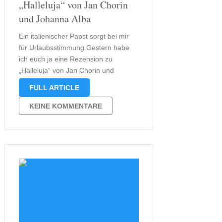
„Halleluja“ von Jan Chorin
und Johanna Alba
Ein italienischer Papst sorgt bei mir
für Urlaubsstimmung.Gestern habe
ich euch ja eine Rezension zu
„Halleluja“ von Jan Chorin und
Johanna Alba versprochen. Heute
FULL ARTICLE
halte ich mein Versprechen. Hier die
Rezension: In „Halleluja“ erlebt der
KEINE KOMMENTARE
Leser die Geschichte eines Papstes
namens Petrus. Petrus ist aber nun …