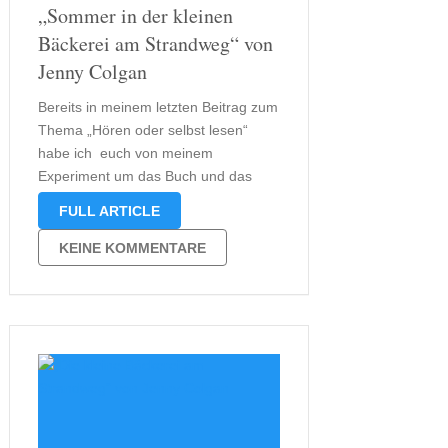
„Sommer in der kleinen
Bäckerei am Strandweg“ von
Jenny Colgan
Bereits in meinem letzten Beitrag zum
Thema „Hören oder selbst lesen“
habe ich euch von meinem
Experiment um das Buch und das
Hörbuch „Sommer in der kleinen
FULL ARTICLE
Bäckerei am Strandweg“ von Jenny
Colgan erzählt. Allerdings habe ich die
KEINE KOMMENTARE
darin beschriebenen Erfahrungen
noch nicht abschließend ausgewertet.
Die …