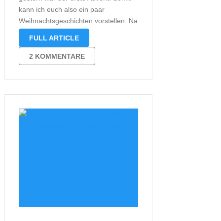
kann ich euch also ein paar
Weihnachtsgeschichten vorstellen. Na
gut, ein paar habe ich euch ja bereits
FULL ARTICLE
vorgestellt. Aber „Küsse unter dem
Mistelzweig“ von Mila
2 KOMMENTARE
Summers und „Schneezauber: Küss
den Schneemann“ von Hannah
Siebernwaren in diesem …