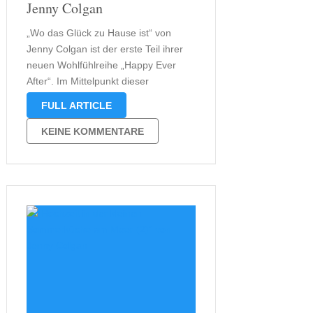
Jenny Colgan
„Wo das Glück zu Hause ist“ von
Jenny Colgan ist der erste Teil ihrer
neuen Wohlfühlreihe „Happy Ever
After“. Im Mittelpunkt dieser
Geschichte steht Nina. Die
FULL ARTICLE
Bibliothekarin aus Birmingham ist
eigentlich mit sich und ihrem Leben in
KEINE KOMMENTARE
mitten von Büchern sehr zufrieden.
Zwar gehen ihrer Mitbewohnerin …