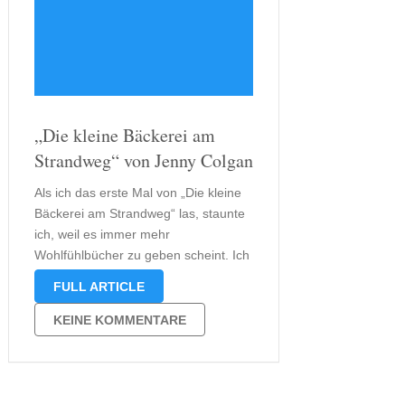
„Die kleine Bäckerei am
Strandweg“ von Jenny Colgan
Als ich das erste Mal von „Die kleine
Bäckerei am Strandweg“ las, staunte
ich, weil es immer mehr
Wohlfühlbücher zu geben scheint. Ich
freute mich schon richtig auf das
FULL ARTICLE
Hörbuch, gelesen von Vanida Karun,
denn es bot den perfekten Anlass zur
KEINE KOMMENTARE
Entspannung. Einfach einmal
abschalten, dafür schien …