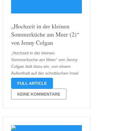
„Hochzeit in der kleinen
Sommerküche am Meer (2)“
von Jenny Colgan
„Hochzeit in der kleinen
Sommerküche am Meer“ von Jenny
Colgan lädt dazu ein, von einem
Aufenthalt auf der schottischen Insel
Mure zu träumen. Das dachte ich
FULL ARTICLE
zumindest, als ich begann diese
Geschichte als Hörbuch zu hören. Die
KEINE KOMMENTARE
Annahme, dass es romantisch
werden würde, war dabei
keinesfalls …