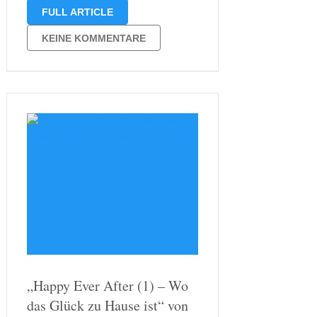
eine klassische Weihnachtsgeschichte
FULL ARTICLE
anhört, war ich froh, diese Geschichte
erst zum Jahreswechsel gehört zu
KEINE KOMMENTARE
haben. Denn obwohl Weihnachten
hier eine Rolle spielt, muss es …
„Happy Ever After (1) – Wo
das Glück zu Hause ist“ von