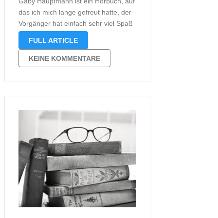
Gaby Hauptmann ist ein Hörbuch, auf
das ich mich lange gefreut hatte, der
Vorgänger hat einfach sehr viel Spaß
gemacht. Dass dieses Hörbuch nun
FULL ARTICLE
gänzlich anders werden würde, damit
war für mich zunächst nicht zu
KEINE KOMMENTARE
rechnen. Heute teile ich nun …