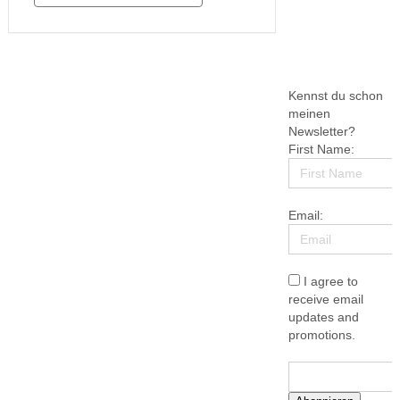
guten Buch aufs Sofa kuscheln. Sehr
hilfreich für …
Kennst du schon
meinen
Newsletter?
First Name:
Email:
I agree to
receive email
updates and
promotions.