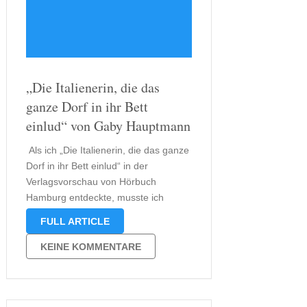
„Die Italienerin, die das
ganze Dorf in ihr Bett
einlud“ von Gaby Hauptmann
Als ich „Die Italienerin, die das ganze
Dorf in ihr Bett einlud“ in der
Verlagsvorschau von Hörbuch
Hamburg entdeckte, musste ich
zunächst einmal herzlich lachen, dann
FULL ARTICLE
jedoch stutzte ich, denn dieses Buch
stammt aus der Feder von Gaby
KEINE KOMMENTARE
Hauptmann. Normalerweise ist
Hauptmann eher weniger mein
lesetechnisches …