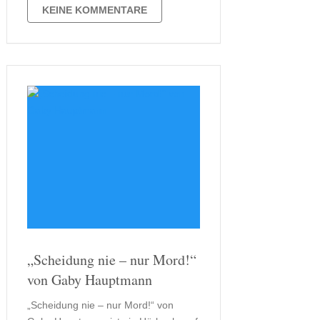
ein klassischer Frauenroman.
KEINE KOMMENTARE
Vielmehr erzählt die Autorin bei dieser
Form des Frauenromans aus dem
Leben einer Frau, die für …
„Scheidung nie – nur Mord!“
von Gaby Hauptmann
„Scheidung nie – nur Mord!“ von