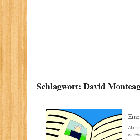
Schlagwort:
David Montea
Eine
Als i
welch