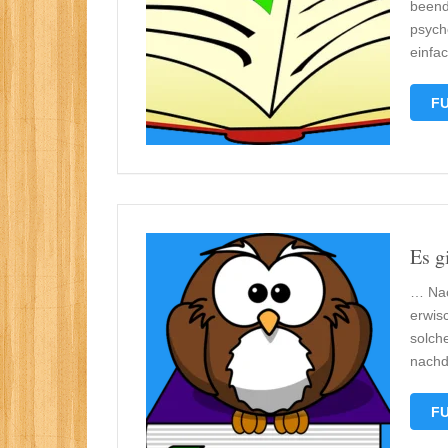
beende
psych
einfa
FU
Es g
… Nac
erwisc
solch
nachde
FU