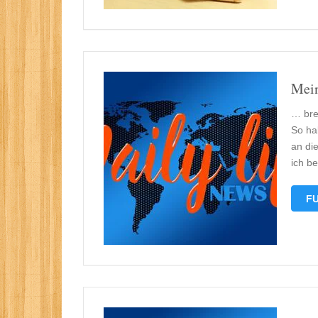
Mein
… bre
So ha
an di
ich be
FU