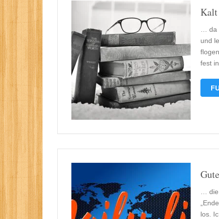
Kalt
… da l
und l
floge
fest 
FU
Gute
… die
„Ende
los. 