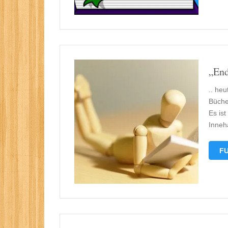
„End
.. he
Bücher
Es ist
Inneh
FU