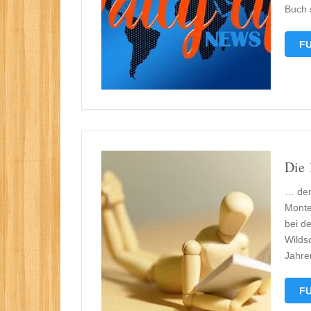
Buch 
FU
Die 
… den
Monte
bei d
Wilds
Jahre
FU