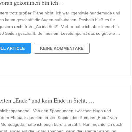
voran gekommen bin ich…
tern trotz großer Pläne nicht. Ich war irgendwie hundemüde und
es kaum geschafft die Augen aufzuhalten. Deshalb hieß es für
estern recht früh: „Ab ins Bett!“. Vorher habe ich aber immerhin
30 Seiten geschafft. Bei meinem Lesetempo ist das so gut wie …
LL ARTICLE
KEINE KOMMENTARE
eiten „Ende“ und kein Ende in Sicht, …
bleibt spannend. Von den Spannungen zwischen Hugo und
 dem Ehepaar aus dem ersten Kapitel des Romans „Ende“ von
 Monteagudo, hatte ich euch bereits erzählt. Nun möchte ich euch
nicht länger auf die Folter spannen, denn die latente Spannung