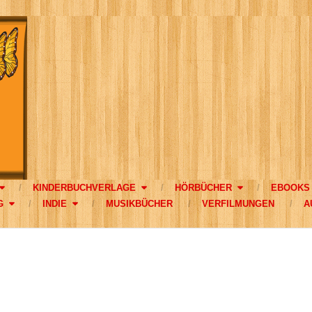
KINDERBUCHVERLAGE
HÖRBÜCHER
EBOOKS
G
INDIE
MUSIKBÜCHER
VERFILMUNGEN
A