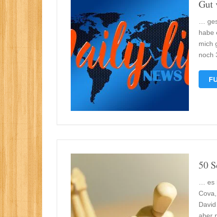
Gut 
… ges
habe 
mich g
noch 
FU
50 S
… es 
Cova,
David
aber 