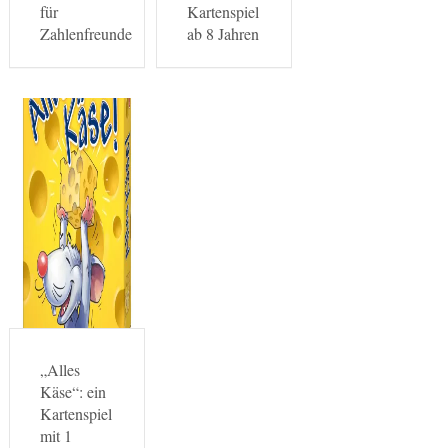
für
Kartenspiel
Zahlenfreunde
ab 8 Jahren
„Alles
Käse“: ein
Kartenspiel
mit 1