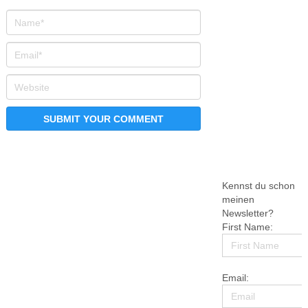
Kennst du schon
meinen
Newsletter?
First Name:
Email: