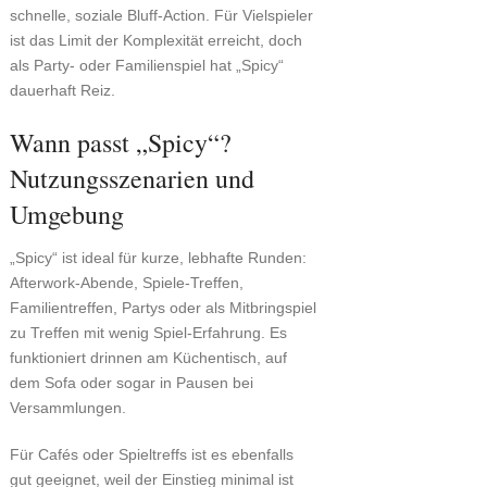
schnelle, soziale Bluff-Action. Für Vielspieler
ist das Limit der Komplexität erreicht, doch
als Party- oder Familienspiel hat „Spicy“
dauerhaft Reiz.
Wann passt „Spicy“?
Nutzungsszenarien und
Umgebung
„Spicy“ ist ideal für kurze, lebhafte Runden:
Afterwork-Abende, Spiele-Treffen,
Familientreffen, Partys oder als Mitbringspiel
zu Treffen mit wenig Spiel-Erfahrung. Es
funktioniert drinnen am Küchentisch, auf
dem Sofa oder sogar in Pausen bei
Versammlungen.
Für Cafés oder Spieltreffs ist es ebenfalls
gut geeignet, weil der Einstieg minimal ist