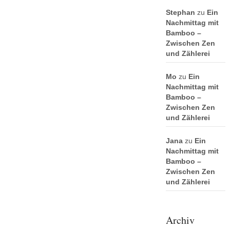
Stephan
zu
Ein
Nachmittag mit
Bamboo –
Zwischen Zen
und Zählerei
Mo
zu
Ein
Nachmittag mit
Bamboo –
Zwischen Zen
und Zählerei
Jana
zu
Ein
Nachmittag mit
Bamboo –
Zwischen Zen
und Zählerei
Archiv