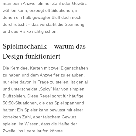
man beim Anzweifeln nur Zahl oder Gewürz
wählen kann, erzeugt oft Situationen, in
denen ein halb gewagter Bluff doch noch
durchrutscht – das verstärkt die Spannung
und das Risiko richtig schön.
Spielmechanik – warum das
Design funktioniert
Die Kernidee, Karten mit zwei Eigenschaften
zu haben und dem Anzweifler zu erlauben,
nur eine davon in Frage zu stellen, ist genial
und unterscheidet „Spicy“ klar von simplen
Bluffspielen. Diese Regel sorgt für häufige
50:50-Situationen, die das Spiel spannend
halten: Ein Spieler kann bewusst mit einer
korrekten Zahl, aber falschem Gewürz
spielen, im Wissen, dass die Hälfte der
Zweifel ins Leere laufen könnte.