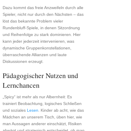
Dazu kommt das freie Anzweifeln durch alle
Spieler, nicht nur durch den Nächsten – das
löst das bekannte Problem vieler
Rundenbluff-Spiele, in denen Sitzordnung
und Reihenfolge zu stark dominieren. Hier
kann jeder jederzeit intervenieren, was
dynamische Gruppenkonstellationen,
überraschende Allianzen und laute
Diskussionen erzeugt.
Pädagogischer Nutzen und
Lernchancen
„Spicy“ ist mehr als nur Albernheit: Es
trainiert Beobachtung, logisches Schließen
und soziales
Lesen
. Kinder ab acht, wie das
Mädchen an unserem Tisch, üben hier, wie
man Aussagen anderer einschätzt, Risiken
abwägt und strategisch entscheidet, ob man