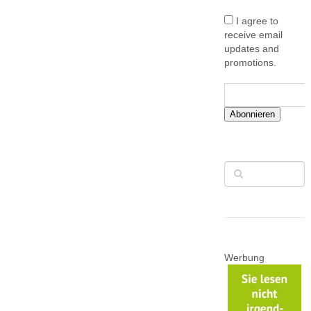
I agree to
receive email
updates and
promotions.
Abonnieren
Werbung