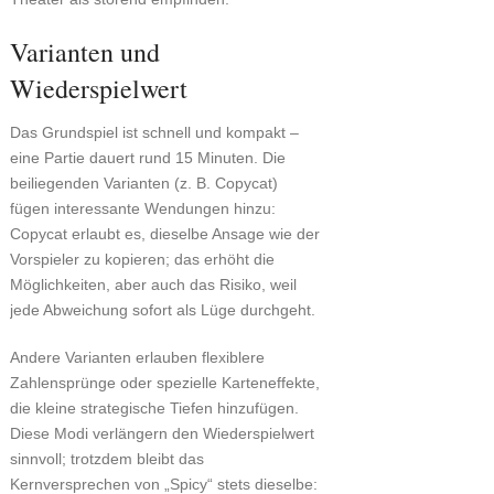
Varianten und
Wiederspielwert
Das Grundspiel ist schnell und kompakt –
eine Partie dauert rund 15 Minuten. Die
beiliegenden Varianten (z. B. Copycat)
fügen interessante Wendungen hinzu:
Copycat erlaubt es, dieselbe Ansage wie der
Vorspieler zu kopieren; das erhöht die
Möglichkeiten, aber auch das Risiko, weil
jede Abweichung sofort als Lüge durchgeht.
Andere Varianten erlauben flexiblere
Zahlensprünge oder spezielle Karteneffekte,
die kleine strategische Tiefen hinzufügen.
Diese Modi verlängern den Wiederspielwert
sinnvoll; trotzdem bleibt das
Kernversprechen von „Spicy“ stets dieselbe: