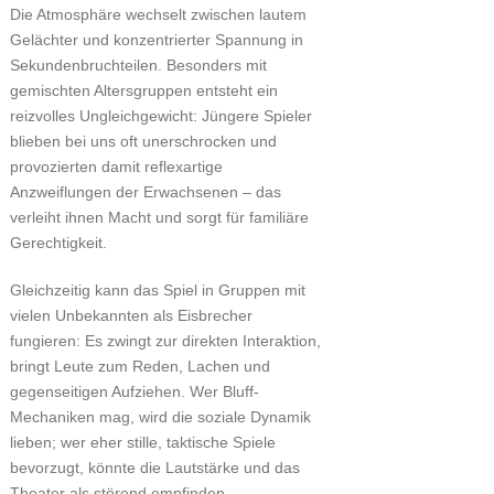
Die Atmosphäre wechselt zwischen lautem
Gelächter und konzentrierter Spannung in
Sekundenbruchteilen. Besonders mit
gemischten Altersgruppen entsteht ein
reizvolles Ungleichgewicht: Jüngere Spieler
blieben bei uns oft unerschrocken und
provozierten damit reflexartige
Anzweiflungen der Erwachsenen – das
verleiht ihnen Macht und sorgt für familiäre
Gerechtigkeit.
Gleichzeitig kann das Spiel in Gruppen mit
vielen Unbekannten als Eisbrecher
fungieren: Es zwingt zur direkten Interaktion,
bringt Leute zum Reden, Lachen und
gegenseitigen Aufziehen. Wer Bluff-
Mechaniken mag, wird die soziale Dynamik
lieben; wer eher stille, taktische Spiele
bevorzugt, könnte die Lautstärke und das
Theater als störend empfinden.