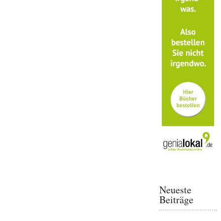
Neueste
Beiträge