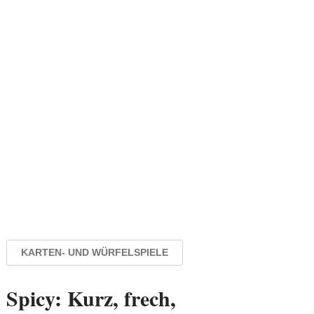
KARTEN- UND WÜRFELSPIELE
Spicy: Kurz, frech,