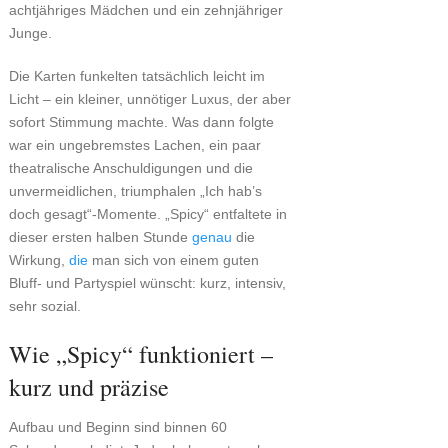
achtjähriges Mädchen und ein zehnjähriger
Junge.
Die Karten funkelten tatsächlich leicht im
Licht – ein kleiner, unnötiger Luxus, der aber
sofort Stimmung machte. Was dann folgte
war ein ungebremstes Lachen, ein paar
theatralische Anschuldigungen und die
unvermeidlichen, triumphalen „Ich hab’s
doch gesagt“-Momente. „Spicy“ entfaltete in
dieser ersten halben Stunde
genau
die
Wirkung,
die
man sich von einem guten
Bluff- und Partyspiel wünscht: kurz, intensiv,
sehr sozial.
Wie „Spicy“ funktioniert –
kurz und präzise
Aufbau und Beginn sind binnen 60