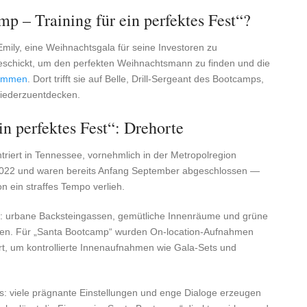
p – Training für ein perfektes Fest“?
ily, eine Weihnachtsgala für seine Investoren zu
geschickt, um den perfekten Weihnachtsmann zu finden und die
kommen
. Dort trifft sie auf Belle, Drill-Sergeant des Bootcamps,
wiederzuentdecken.
n perfektes Fest“: Drehorte
triert in Tennessee, vornehmlich in der Metropolregion
022 und waren bereits Anfang September abgeschlossen —
n ein straffes Tempo verlieh.
isse: urbane Backsteingassen, gemütliche Innenräume und grüne
lassen. Für „Santa Bootcamp“ wurden On‑location‑Aufnahmen
t, um kontrollierte Innenaufnahmen wie Gala‑Sets und
s: viele prägnante Einstellungen und enge Dialoge erzeugen