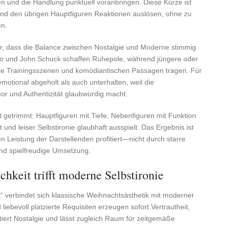
n und die Handlung punktuell voranbringen. Diese Kürze ist
y und den übrigen Hauptfiguren Reaktionen auslösen, ohne zu
en.
ür, dass die Balance zwischen Nostalgie und Moderne stimmig
reno und John Schuck schaffen Ruhepole, während jüngere oder
 die Trainingsszenen und komödiantischen Passagen tragen. Für
otional abgeholt als auch unterhalten, weil die
r und Authentizität glaubwürdig macht.
getrimmt: Hauptfiguren mit Tiefe, Nebenfiguren mit Funktion
und leiser Selbstironie glaubhaft ausspielt. Das Ergebnis ist
n Leistung der Darstellenden profitiert—nicht durch starre
d spielfreudige Umsetzung.
hkeit trifft moderne Selbstironie
t“ verbindet sich klassische Weihnachtsästhetik mit moderner
iebevoll platzierte Requisiten erzeugen sofort Vertrautheit,
tiert Nostalgie und lässt zugleich Raum für zeitgemäße