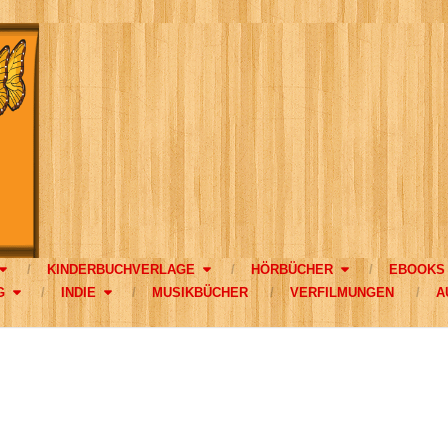
KINDERBUCHVERLAGE
HÖRBÜCHER
EBOOKS
G
INDIE
MUSIKBÜCHER
VERFILMUNGEN
A