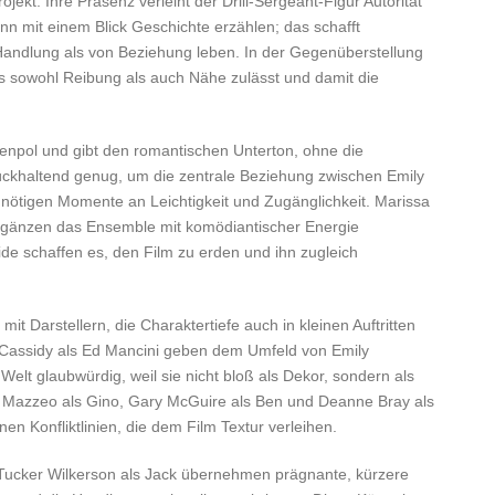
ojekt: Ihre Präsenz verleiht der Drill‑Sergeant‑Figur Autorität
ann mit einem Blick Geschichte erzählen; das schafft
Handlung als von Beziehung leben. In der Gegenüberstellung
as sowohl Reibung als auch Nähe zulässt und damit die
genpol und gibt den romantischen Unterton, ohne die
rückhaltend genug, um die zentrale Beziehung zwischen Emily
ie nötigen Momente an Leichtigkeit und Zugänglichkeit. Marissa
 ergänzen das Ensemble mit komödiantischer Energie
de schaffen es, den Film zu erden und ihn zugleich
it Darstellern, die Charaktertiefe auch in kleinen Auftritten
ck Cassidy als Ed Mancini geben dem Umfeld von Emily
elt glaubwürdig, weil sie nicht bloß als Dekor, sondern als
l Mazzeo als Gino, Gary McGuire als Ben und Deanne Bray als
nen Konfliktlinien, die dem Film Textur verleihen.
 Tucker Wilkerson als Jack übernehmen prägnante, kürzere