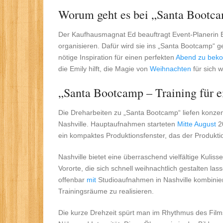
Worum geht es bei „Santa Bootcam
Der Kaufhausmagnat Ed beauftragt Event-Planerin Em
organisieren. Dafür wird sie ins „Santa Bootcamp“ 
nötige Inspiration für einen perfekten
Abend zu be
die Emily hilft, die Magie von
Weihnachten
für sich 
„Santa Bootcamp – Training für ei
Die Dreharbeiten zu „Santa Bootcamp“ liefen konzen
Nashville. Hauptaufnahmen starteten
Mitte August
2
ein kompaktes Produktionsfenster, das der Produktio
Nashville bietet eine überraschend vielfältige Kul
Vororte, die sich schnell weihnachtlich gestalten 
offenbar
mit
Studioaufnahmen in Nashville kombinier
Trainingsräume zu realisieren.
Die kurze Drehzeit spürt man im Rhythmus des Film