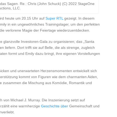
) das Sagen. Re.: Chris (John Schuck) (C) 2022 StageOne
ctions, LLC.
wird heute um 20.15 Uhr auf
Super RTL
gezeigt. In diesem
mily in ein ungewöhnliches Trainingslager, um den perfekten
die verlorene Magie der Feiertage wiederzuentdecken.
e glanzvolle Investoren-Gala zu organisieren; das „Santa
liefern. Dort trifft sie auf Belle, die als strenge, zugleich
aten formt und Emily dazu bringt, ihre eigenen Vorstellungen
icken und unerwarteten Herzensmomenten entwickelt sich
nterstützung kommt von Figuren wie dem charmanten Aiden,
 die zusammen die Mischung aus Komödie, Romantik und
 von Michael J. Murray. Die Inszenierung setzt auf
erzählt eine warmherzige
Geschichte über
Gemeinschaft und
hverliebt.