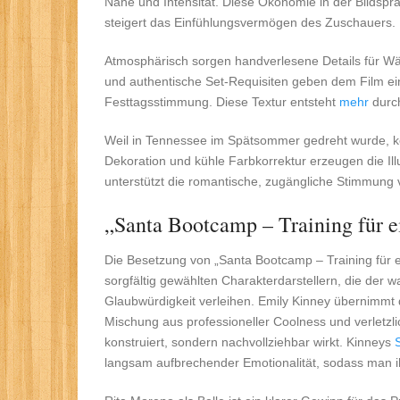
Nähe und Intensität. Diese Ökonomie in der Bildspra
steigert das Einfühlungsvermögen des Zuschauers.
Atmosphärisch sorgen handverlesene Details für W
und authentische Set‑Requisiten geben dem Film eine
Festtagsstimmung. Diese Textur entsteht
mehr
durch
Weil in Tennessee im Spätsommer gedreht wurde, ko
Dekoration und kühle Farbkorrektur erzeugen die Ill
unterstützt die romantische, zugängliche Stimmung
„Santa Bootcamp – Training für e
Die Besetzung von „Santa Bootcamp – Training für ei
sorgfältig gewählten Charakterdarstellern, die der w
Glaubwürdigkeit verleihen. Emily Kinney übernimmt d
Mischung aus professioneller Coolness und verletzli
konstruiert, sondern nachvollziehbar wirkt. Kinneys
langsam aufbrechender Emotionalität, sodass man ih