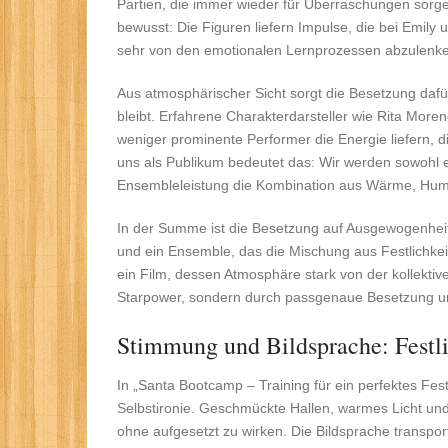
Partien, die immer wieder für Überraschungen sorge
bewusst: Die Figuren liefern Impulse, die bei Emil
sehr von den emotionalen Lernprozessen abzulenk
Aus atmosphärischer Sicht sorgt die Besetzung daf
bleibt. Erfahrene Charakterdarsteller wie Rita Mo
weniger prominente Performer die Energie liefern,
uns als Publikum bedeutet das: Wir werden sowohl em
Ensembleleistung die Kombination aus Wärme, Humo
In der Summe ist die Besetzung auf Ausgewogenheit 
und ein Ensemble, das die Mischung aus Festlichkeit 
ein Film, dessen Atmosphäre stark von der kollektive
Starpower, sondern durch passgenaue Besetzung un
Stimmung und Bildsprache: Festlic
In „Santa Bootcamp – Training für ein perfektes Fes
Selbstironie. Geschmückte Hallen, warmes Licht und l
ohne aufgesetzt zu wirken. Die Bildsprache transpor