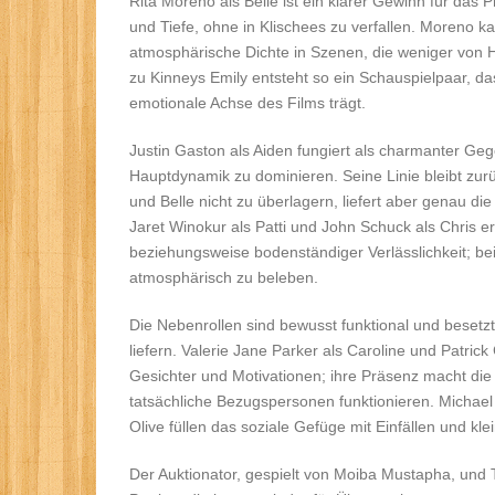
Rita Moreno als Belle ist ein klarer Gewinn für das Pr
und Tiefe, ohne in Klischees zu verfallen. Moreno k
atmosphärische Dichte in Szenen, die weniger von 
zu Kinneys Emily entsteht so ein Schauspielpaar, d
emotionale Achse des Films trägt.
Justin Gaston als Aiden fungiert als charmanter Ge
Hauptdynamik zu dominieren. Seine Linie bleibt zu
und Belle nicht zu überlagern, liefert aber genau d
Jaret Winokur als Patti und John Schuck als Chris
beziehungsweise bodenständiger Verlässlichkeit; bei
atmosphärisch zu beleben.
Die Nebenrollen sind bewusst funktional und besetzt m
liefern. Valerie Jane Parker als Caroline und Patri
Gesichter und Motivationen; ihre Präsenz macht die W
tatsächliche Bezugspersonen funktionieren. Michae
Olive füllen das soziale Gefüge mit Einfällen und klei
Der Auktionator, gespielt von Moiba Mustapha, und