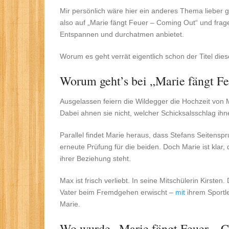
Mir persönlich wäre hier ein anderes Thema lieber
also auf „Marie fängt Feuer – Coming Out“ und frag
Entspannen und durchatmen anbietet.
Worum es geht verrät eigentlich schon der Titel die
Worum geht’s bei „Marie fängt F
Ausgelassen feiern die Wildegger die Hochzeit von 
Dabei ahnen sie nicht, welcher Schicksalsschlag ihn
Parallel findet Marie heraus, dass Stefans Seitenspr
erneute Prüfung für die beiden. Doch Marie ist klar
ihrer Beziehung steht.
Max ist frisch verliebt. In seine Mitschülerin Kirste
Vater beim Fremdgehen erwischt –
mit
ihrem Sportle
Marie.
Wo wurde „Marie fängt Feuer – 