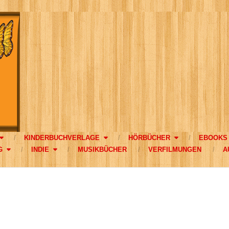
KINDERBUCHVERLAGE
HÖRBÜCHER
EBOOKS
G
INDIE
MUSIKBÜCHER
VERFILMUNGEN
A