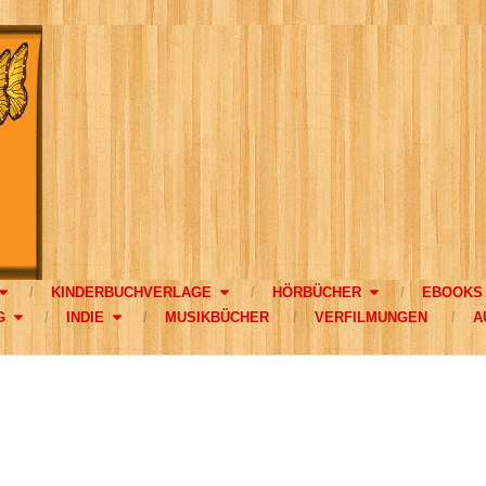
KINDERBUCHVERLAGE
HÖRBÜCHER
EBOOKS
G
INDIE
MUSIKBÜCHER
VERFILMUNGEN
A