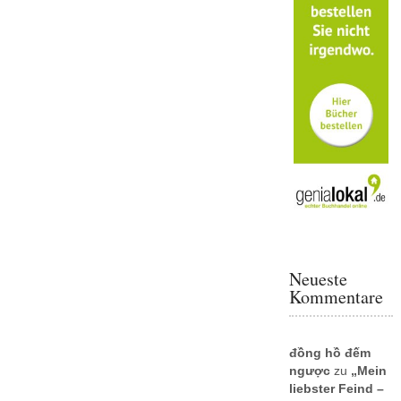
Neueste
Kommentare
đồng hồ đếm
ngược
zu
„Mein
liebster Feind –