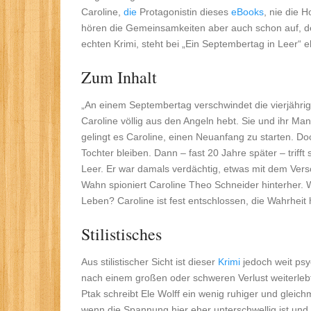
Caroline,
die
Protagonistin dieses
eBooks
, nie die 
hören die Gemeinsamkeiten aber auch schon auf, d
echten Krimi, steht bei „Ein Septembertag in Leer“ 
Zum Inhalt
„An einem Septembertag verschwindet die vierjährige
Caroline völlig aus den Angeln hebt. Sie und ihr 
gelingt es Caroline, einen Neuanfang zu starten. Do
Tochter bleiben. Dann – fast 20 Jahre später – trifft
Leer. Er war damals verdächtig, etwas mit dem Vers
Wahn spioniert Caroline Theo Schneider hinterher. W
Leben? Caroline ist fest entschlossen, die Wahrheit
Stilistisches
Aus stilistischer Sicht ist dieser
Krimi
jedoch weit psy
nach einem großen oder schweren Verlust weiterleb
Ptak schreibt Ele Wolff ein wenig ruhiger und glei
wenn die Spannung hier eher unterschwellig ist und o