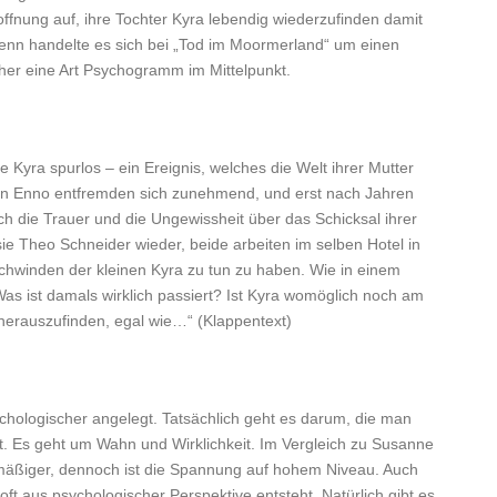
Hoffnung auf, ihre Tochter Kyra lebendig wiederzufinden damit
enn handelte es sich bei „Tod im Moormerland“ um einen
eher eine Art Psychogramm im Mittelpunkt.
 Kyra spurlos – ein Ereignis, welches die Welt ihrer Mutter
Mann Enno entfremden sich zunehmend, und erst nach Jahren
ch die Trauer und die Ungewissheit über das Schicksal ihrer
 sie Theo Schneider wieder, beide arbeiten im selben Hotel in
chwinden der kleinen Kyra zu tun zu haben. Wie in einem
as ist damals wirklich passiert? Ist Kyra womöglich noch am
 herauszufinden, egal wie…“ (Klappentext)
chologischer angelegt. Tatsächlich geht es darum, die man
t. Es geht um Wahn und Wirklichkeit. Im Vergleich zu Susanne
chmäßiger, dennoch ist die Spannung auf hohem Niveau. Auch
ft aus psychologischer Perspektive entsteht. Natürlich gibt es