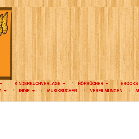
KINDERBUCHVERLAGE
HÖRBÜCHER
EBOOKS
G
INDIE
MUSIKBÜCHER
VERFILMUNGEN
A