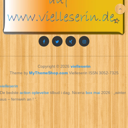
Copyright © 2026
vielleserin
Theme by
MyThemeShop.com
Vielleserin ISSN 3052-7325
vielleserin
De bedste
action oplevelse
tilbud i dag. Niceria
box mai
2026 : „winter
aus – fernweh an ! “.