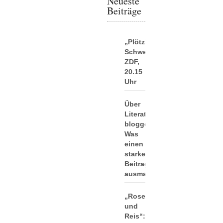
Neueste
Beiträge
„Plötzlich
Schwester“:
ZDF,
20.15
Uhr
Über
Literatur
bloggen:
Was
einen
starken
Beitrag
ausmacht
„Rosen
und
Reis“: