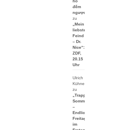
hồ
đếm
ngược
zu
„Mein
liebster
Feind
– Dr.
Nice“:
ZDF,
20.15
Uhr
Ulrich
Kühne
zu
„Trapps
Sommer
–
Endlich
Freitag
im
Ersten“: