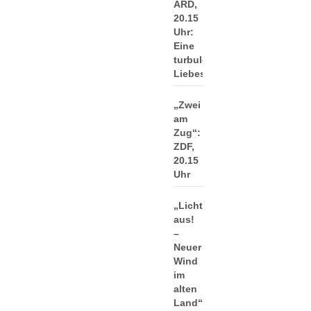
ARD,
20.15
Uhr:
Eine
turbulente
Liebeskomödie
„Zwei
am
Zug“:
ZDF,
20.15
Uhr
„Licht
aus!
–
Neuer
Wind
im
alten
Land“: