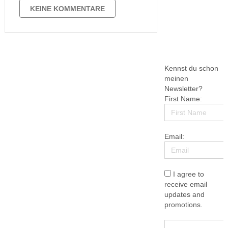
Wildschwein kollidiert. Dass sich das
KEINE KOMMENTARE
Leben in den vergangenen 25 Jahren
verändert hat, wird …
Kennst du schon
meinen
Newsletter?
First Name:
Email:
I agree to
receive email
updates and
promotions.