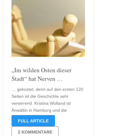
„Im wilden Osten dieser
Stadt“ hat Nerven …
… gekostet, denn auf den ersten 120
Seiten ist die Geschichte sehr
verwirrend. Kristina Wolland ist
Anwältin in Hamburg und die
Betreuerin ihrer langjährigen Freundin
FULL ARTICLE
Angie, die sie mitten in der Nacht um
Hilfe bittet. Einen Tag später ist Angie
2 KOMMENTARE