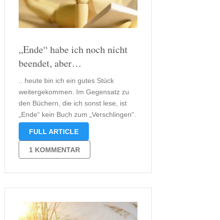
„Ende“ habe ich noch nicht
beendet, aber…
.. heute bin ich ein gutes Stück
weitergekommen. Im Gegensatz zu
den Büchern, die ich sonst lese, ist
„Ende“ kein Buch zum „Verschlingen“.
Es ist wirklich toll, aber es ist eben
FULL ARTICLE
auch anders. Es ist ein Buch zum
Innehalten und Nachdenken. Eines ist
1 KOMMENTAR
„Ende“ aber mit …