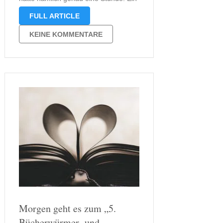
Zug, der mich und meine Begleitung
FULL ARTICLE
zum Kölner Hauptbahnhof hätte
mitnehmen können, fuhr einfach an
KEINE KOMMENTARE
uns vorbei. …
Morgen geht es zum „5.
Bücherwürmer- und …