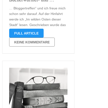
… Bloggertreffen“ und ich freue mich
schon sehr darauf. Auf der Hinfahrt
werde ich „Im wilden Osten dieser
Stadt“ lesen. Geschrieben wurde das
Buch von Irene Stratenwerth. Der
FULL ARTICLE
Rowohlt Verlag hatte mir das Buch,
von dem ich bisher noch nichts gehört
KEINE KOMMENTARE
habe, geschickt. Mit nur 238 Seiten
(oder mit …