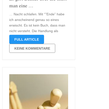
man eine …
… Nacht schlafen. Mit “”Ende” habe
ich anscheinend genau so eines
erwischt. Es ist kein Buch, dass man
nicht versteht. Die Handlung als
solche ist denkbar einfach und
FULL ARTICLE
dennoch muss man erst einmal
darüber nachdenken. Der Stil des
KEINE KOMMENTARE
Autor ist es, der diesen Effekt auf
das …