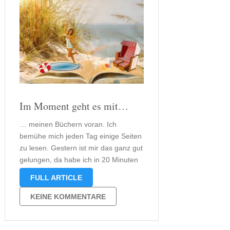
Im Moment geht es mit…
… meinen Büchern voran. Ich
bemühe mich jeden Tag einige Seiten
zu lesen. Gestern ist mir das ganz gut
gelungen, da habe ich in 20 Minuten
knapp 20 Seiten gelesen. Genau hier
FULL ARTICLE
liegt aber auch das Problem, denn
„Im wilden Osten dieser Stadt“ schafft
KEINE KOMMENTARE
es nur …