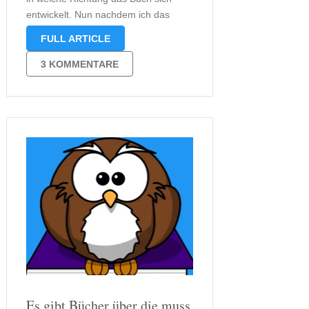
entwickelt. Nun nachdem ich das
Buch beendet habe, kann ich euch
FULL ARTICLE
sagen: Es ist eine Gesellschaftskritik
mit psychologischen
3 KOMMENTARE
Spannungselementen. Die
Anfangsidee ist denkbar einfach:
Neun Freunde planen nach 25 …
Es gibt Bücher über die muss