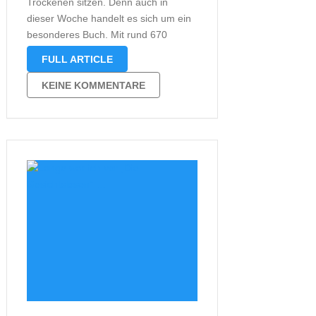
Trockenen sitzen. Denn auch in
dieser Woche handelt es sich um ein
besonderes Buch. Mit rund 670
Seiten ist es ein Kaliber, bei dem ich
FULL ARTICLE
selbst nicht sicher war, ob ich das
hinbekomme. Zu mal ich im
KEINE KOMMENTARE
Moment …