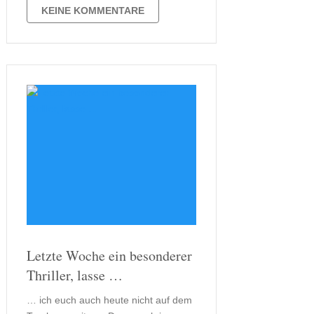
einen ganz besonderen Hintergrund.
KEINE KOMMENTARE
Der in der Schweiz lebende Franzose
Alex Capus verbindet in seinem
neuen Werk nämlich …
Letzte Woche ein besonderer
Thriller, lasse …
… ich euch auch heute nicht auf dem