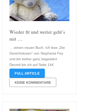
Wieder fit und weiter geht’s
mit …
… einem neuen Buch. Ich lese „Die
Gesichtslosen“ von Stephanie Fey
und bin bisher ganz begeistert.
Derzeit bin ich auf Seite 144
angelangt. Viel sagen möchte ich
FULL ARTICLE
euch trotzdem nicht. Nur soviel: Der
Täter ist der ungewöhnlichste von
KEINE KOMMENTARE
dem ich seit langem gelesen habe.
Nun muss …