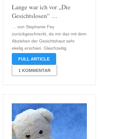
Lange war ich vor „Die
Gesichtslosen“ …
… von Stephanie Fey
zurückgeschreckt, da mir das mit dem
Abziehen der Gesichtshaut sehr
ekelig erschien. Gleichzeitig
interessierte mich das Buch eben aus
FULL ARTICLE
dem besagten Grund sehr. Nun
gewann es vor kurzem den Amazon
1 KOMMENTAR
„Entdeckt“-Award und ich war wieder
neugierig. Ich kann es euch ja
sagen: …