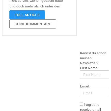
nicht so viel, wie ich gedacht hatte
und doch mehr als ich unter den
gegebenen Umständen hätte
FULL ARTICLE
erwarten können. Einigen von euch
dürfte ja inzwischen aufgefallen sein,
KEINE KOMMENTARE
dass ich mal wieder bei der Reihe …
Kennst du schon
meinen
Newsletter?
First Name:
Email:
I agree to
receive email