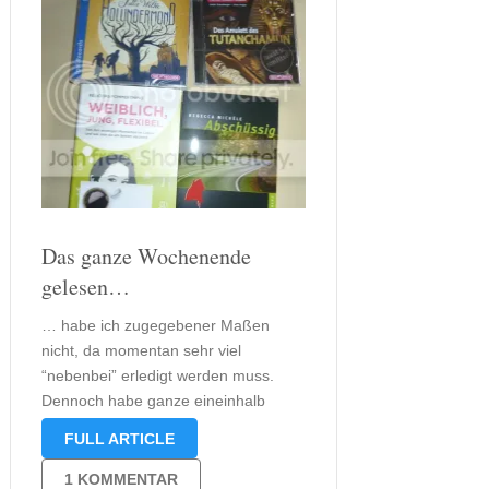
Das ganze Wochenende
gelesen…
… habe ich zugegebener Maßen
nicht, da momentan sehr viel
“nebenbei” erledigt werden muss.
Dennoch habe ganze eineinhalb
Bücher gelesen. Beendet habe ich
FULL ARTICLE
“Das Mädchen am Kreuz”. Begonnen
habe ich “Weiblich, Jung, Flexibel”.
1 KOMMENTAR