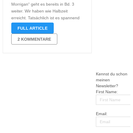
Morrigan“ geht es bereits in Bd. 3
weiter. Wir haben wie Halbzeit
erreicht. Tatsächlich ist es spannend
wie nie. Rose und Alan sind immer
FULL ARTICLE
noch im Jahr 1888 gefangen. Es gibt
kein Vor und kein Zurück, aber
2 KOMMENTARE
immerhin plant Alan …
Kennst du schon
meinen
Newsletter?
First Name:
Email: