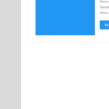
Knox 
Sawat
Anna 
FU