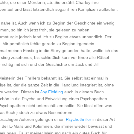
chte, die einer Mörderin, ab. Sie erzählt Charley ihre
eben auf und lässt letztendlich sogar ihren Komplizen auflaufen.
so nahe ist. Auch wenn ich zu Beginn der Geschichte ein wenig
en, so bin ich jetzt froh, sie gelesen zu haben.
amaturgie jedoch fand Ich zu Beginn etwas unhandlich. Der
Mir persönlich fehlte gerade zu Beginn irgendein
l meinen Einstieg in die Story gefunden hatte, wollte ich das
ieg zusehends, bis schließlich kurz vor Ende alle Rätsel
richtig mit sich und der Geschichte um Jack und Jill
eisterin des Thrillers bekannt ist. Sie selbst hat einmal in
e ist, der die ganze Zeit in die Handlung integriert ist, ohne
zu werden. Dieses ist
Joy Fielding
auch in diesem Buch
r schön in die Psyche und Entwicklung eines Psychopathen
sychopathen nicht unterschätzen sollte. Sie lässt offen was
das Buch jedoch zu etwas Besonderem.
sprachigen Autoren gelungen einen
Psychothriller
in dieser Art
m der E-Mails und Kolumnen, die immer wieder bewusst und
 gelungen. Es ist meiner Meinung nach ein gutes Buch für