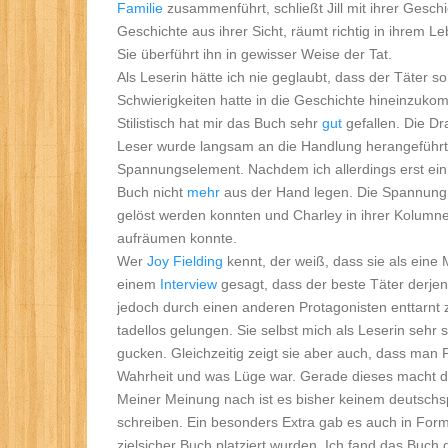
Familie
zusammenführt, schließt Jill mit ihrer Geschi
Geschichte aus ihrer Sicht, räumt richtig in ihrem L
Sie überführt ihn in gewisser Weise der Tat.
Als Leserin hätte ich nie geglaubt, dass der Täter 
Schwierigkeiten hatte in die Geschichte hineinzukomm
Stilistisch hat mir das Buch sehr
gut
gefallen. Die Dr
Leser wurde langsam an die Handlung herangeführt. 
Spannungselement. Nachdem ich allerdings erst einma
Buch nicht
mehr
aus der Hand legen. Die Spannung st
gelöst werden konnten und Charley in ihrer Kolumne 
aufräumen konnte.
Wer
Joy Fielding
kennt, der weiß, dass sie als eine M
einem
Interview
gesagt, dass der beste Täter derjenig
jedoch durch einen anderen Protagonisten enttarnt 
tadellos gelungen. Sie selbst mich als Leserin seh
gucken. Gleichzeitig zeigt sie aber auch, dass man P
Wahrheit und was Lüge war. Gerade dieses macht 
Meiner Meinung nach ist es bisher keinem deutsch
schreiben. Ein besonders Extra gab es auch in For
zielsicher Buch platziert wurden. Ich fand das Buch