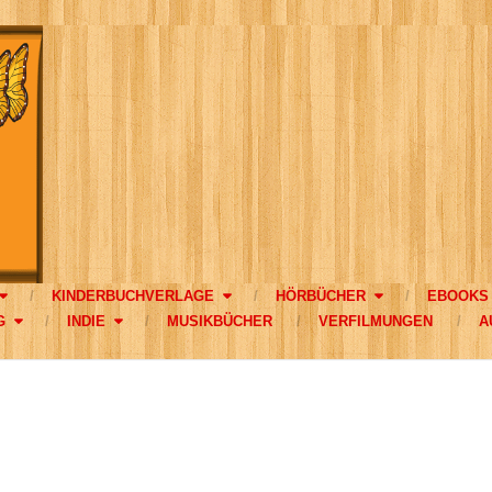
KINDERBUCHVERLAGE
HÖRBÜCHER
EBOOKS
G
INDIE
MUSIKBÜCHER
VERFILMUNGEN
A