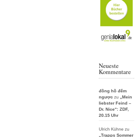
Neueste
Kommentare
đồng hồ đếm
ngược
zu
„Mein
liebster Feind –
Dr. Nice“: ZDF,
20.15 Uhr
Ulrich Kühne
zu
„Trapps Sommer