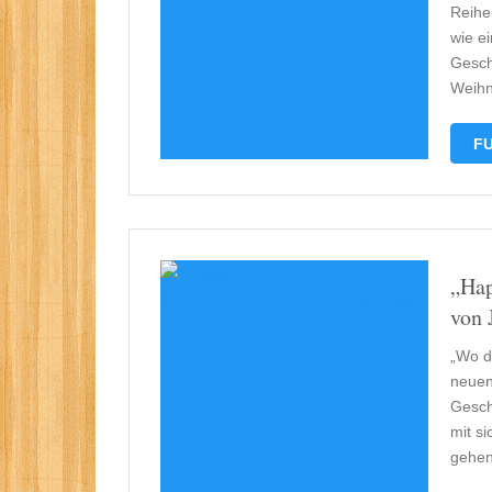
Reihe
wie e
Gesch
Weihn
FU
„Hap
von 
„Wo da
neuen
Geschi
mit s
gehen