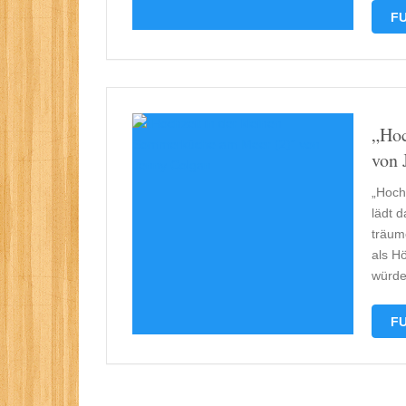
FU
„Hoc
von 
„Hoch
lädt 
träum
als H
würde
FU