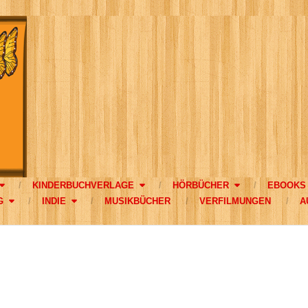
KINDERBUCHVERLAGE
HÖRBÜCHER
EBOOKS
G
INDIE
MUSIKBÜCHER
VERFILMUNGEN
A