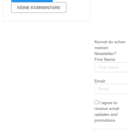
auch dort geht es ja um die Pflege der
Planeten. Dennoch ist es Max von
KEINE KOMMENTARE
Thun gelungen, …
Kennst du schon
meinen
Newsletter?
First Name:
Email:
I agree to
receive email
updates and
promotions.