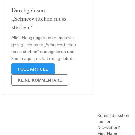
Durchgelesen:
„Schneewittchen muss
sterben“
Allen Neugierigen unter euch sei
gesagt, ich habe „Schneewittchen
muss sterben“ durchgelesen und
kann sagen, es hat sich gelohnt.
Entwicklungen Im Gegensatz zu ihren
FULL ARTICLE
vorherigen Büchern handelt es sich
hierbei jedoch weniger um einen
KEINE KOMMENTARE
kompakten Handlungsablauf,
vielmehr erzählt Nele Neuhaus viele
einzelne Geschichten und
Beweggründe aus …
Kennst du schon
meinen
Newsletter?
First Name: