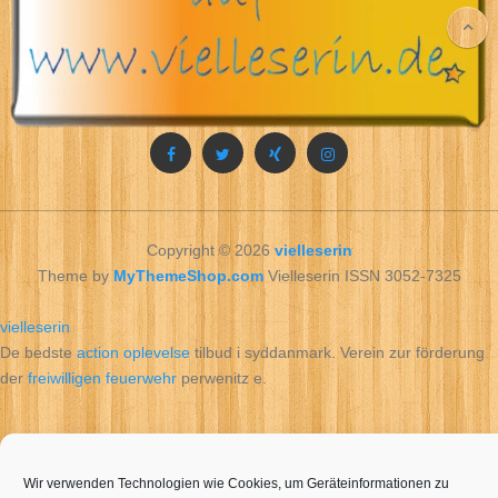
Copyright © 2026
vielleserin
Theme by
MyThemeShop.com
Vielleserin ISSN 3052-7325
vielleserin
De bedste
action oplevelse
tilbud i syddanmark. Verein zur förderung
der
freiwilligen feuerwehr
perwenitz e.
Wir verwenden Technologien wie Cookies, um Geräteinformationen zu