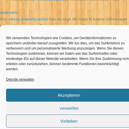
vielleserin
Hos
viborg svæveflyveklub
kan du tage din rejse til højere luftniveauer
uden at bruge motor. Triumph unserer
jugendfeuerwehr perwenitz
bei
der kreismeisterschaft 2025 !.
Wir verwenden Technologien wie Cookies, um Geräteinformationen zu
speichern und/oder darauf zuzugreifen. Wir tun dies, um das Surferlebnis zu
verbessern und um personalisierte Werbung anzuzeigen. Wenn Sie diesen
Technologien zustimmen, können wir Daten wie das Surfverhalten oder
eindeutige IDs auf dieser Website verarbeiten. Wenn Sie Ihre Zustimmung nich
erteilen oder zurückziehen, können bestimmte Funktionen beeinträchtigt
werden.
Dienste verwalten
Akzeptieren
verwerfen
Vorlieben