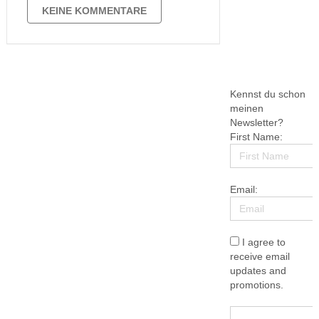
Illustrationen von Natasha Durley
KEINE KOMMENTARE
aufhört. In „Verborgene Welt der
Dinosaurier“ wird nämlich der von mir
empfohlene Museumsbesuch
haptisch und modern …
Kennst du schon
meinen
Newsletter?
First Name:
Email:
I agree to
receive email
updates and
promotions.