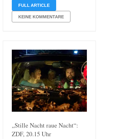
auf „Vier Pfoten und zwei
FULL ARTICLE
Weihnachtswunder“ von Petra Schier.
Dabei war ich durchaus nicht
KEINE KOMMENTARE
erstaunt, dass es sich hierbei schon
um den neunten …
„Stille Nacht raue Nacht“:
ZDF, 20.15 Uhr