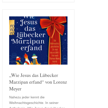
Autoimmunkrankheit hat ihre Leber
stark geschädigt, und ohne ein
dringend benötigtes Spenderorgan ist
ihre Zeit begrenzt. …
„Wie Jesus das Lübecker
Marzipan erfand“ von Lorenz
Meyer
Nahezu jeder kennt die
Weihnachtsgeschichte. In seiner