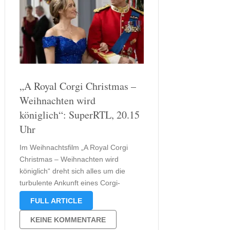
„A Royal Corgi Christmas –
Weihnachten wird
königlich“: SuperRTL, 20.15
Uhr
Im Weihnachtsfilm „A Royal Corgi
Christmas – Weihnachten wird
königlich“ dreht sich alles um die
turbulente Ankunft eines Corgi-
Welpen im königlichen Schloss.
FULL ARTICLE
Kronprinz Edmond, gespielt von
Jordan Renzo, überrascht seine
KEINE KOMMENTARE