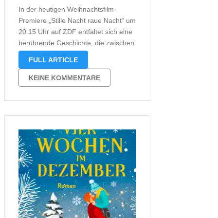
In der heutigen Weihnachtsfilm-
Premiere „Stille Nacht raue Nacht“ um
20.15 Uhr auf ZDF entfaltet sich eine
berührende Geschichte, die zwischen
Wissenschaft und Spiritualität pendelt.
FULL ARTICLE
Die Klimaforscherin Liane trifft auf der
Wintersonnenwende-Party ihrer
KEINE KOMMENTARE
Schwester Svea auf den
faszinierenden Mani, der mit seinen
esoterischen Ansichten Lianes
rationale Welt …