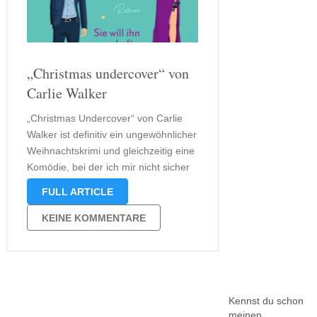
„Christmas undercover“ von
Carlie Walker
„Christmas Undercover“ von Carlie
Walker ist definitiv ein ungewöhnlicher
Weihnachtskrimi und gleichzeitig eine
Komödie, bei der ich mir nicht sicher
bin, ob ich sie noch lustig und
FULL ARTICLE
humorvoll finde oder schon etwas
überzogen. Versteht mich nicht falsch,
KEINE KOMMENTARE
ich habe diese Geschichte gerne
gelesen und auch als …
Kennst du schon
meinen