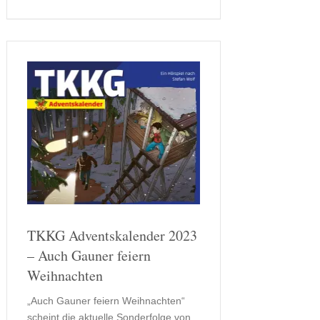
Mutter, Königin Portia (Susannah De
Wrixon), mit diesem niedlichen
Geschenk. Doch der kleine Welpe
sorgt schnell …
TKKG Adventskalender 2023
– Auch Gauner feiern
Weihnachten
„Auch Gauner feiern Weihnachten“
scheint die aktuelle Sonderfolge von