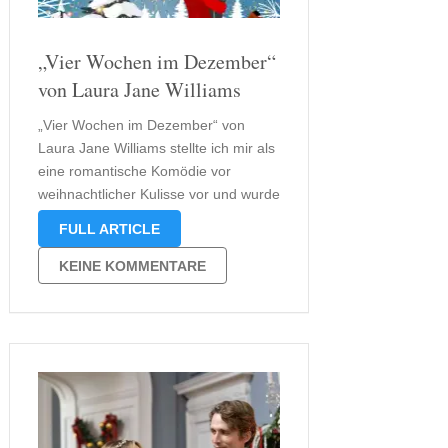
„Vier Wochen im Dezember“
von Laura Jane Williams
„Vier Wochen im Dezember“ von
Laura Jane Williams stellte ich mir als
eine romantische Komödie vor
weihnachtlicher Kulisse vor und wurde
auch nicht enttäuscht, sondern vom
FULL ARTICLE
leichten Tiefgang eher positiv
überrascht. Was auf den ersten Blick
KEINE KOMMENTARE
wie ein Liebesroman wirkt, entwickelt
seine Tiefe durch die
zunehmenden …