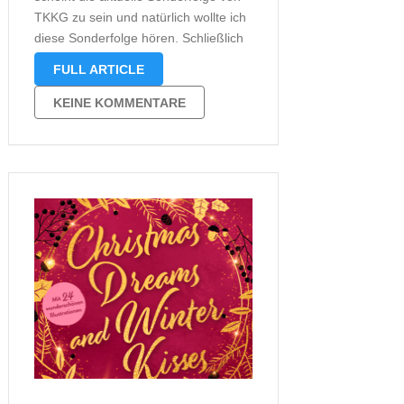
TKKG zu sein und natürlich wollte ich
diese Sonderfolge hören. Schließlich
gefielen mir „TKKG Adventskalender
FULL ARTICLE
2018 – Ein fast perfektes
Weihnachtsmenü“, „TKKG – Morgen
KEINE KOMMENTARE
kommt das Weihnachtsgrauen“ und
„TKKG Adventskalender 2021 –
Schreckliche Weihnacht überall“
bereits ausgesprochen …