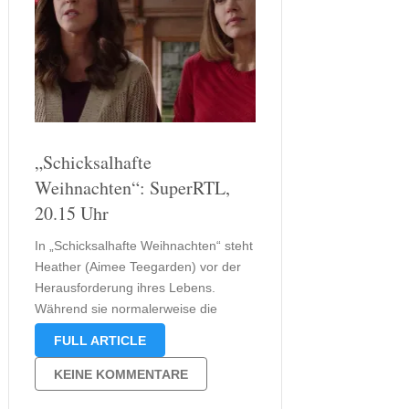
„Schicksalhafte
Weihnachten“: SuperRTL,
20.15 Uhr
In „Schicksalhafte Weihnachten“ steht
Heather (Aimee Teegarden) vor der
Herausforderung ihres Lebens.
Während sie normalerweise die
festliche Stimmung in Chicago
FULL ARTICLE
genießt, wird ihr Weihnachtszauber
durch eine erschütternde Diagnose
KEINE KOMMENTARE
überschattet: Eine