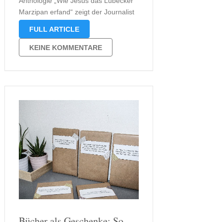
Anthologie „Wie Jesus das Lübecker
Marzipan erfand“ zeigt der Journalist
und Medienkritiker Lorenz Meyer,
FULL ARTICLE
dass man die Geschichte um Jesus
Geburt ganz unterschiedlich erzählen
KEINE KOMMENTARE
kann. Hier erzählt er nicht nur, wie
Jesus das Lübecker Marzipan erfand
(frei nach Thomas …
Bücher als Geschenke: So