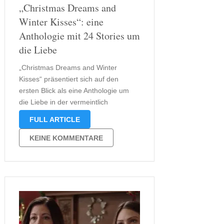
„Christmas Dreams and
Winter Kisses“: eine
Anthologie mit 24 Stories um
die Liebe
„Christmas Dreams and Winter
Kisses“ präsentiert sich auf den
ersten Blick als eine Anthologie um
die Liebe in der vermeintlich
schönsten Zeit des Jahres. Aufgrund
FULL ARTICLE
der Struktur von 24 kurzen
Geschichten in einem Buch, bietet es
KEINE KOMMENTARE
sich außerdem perfekt als
Adventskalender an. Mit seiner
Genre-Mischung aus …