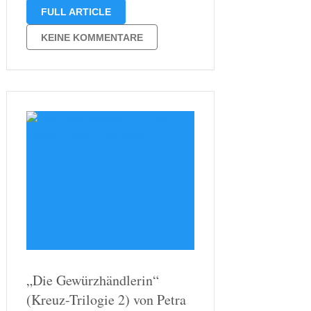
Manten, deren Geschichte wir in „Die
FULL ARTICLE
Eifelgräfin“ mitverfolgen konnten, und
mit Luzia Bongart, der Hauptfigur aus
KEINE KOMMENTARE
„Die Gewürzhändlerin„. Nun im dritten
Band sind wir eingeladen die …
„Die Gewürzhändlerin“
(Kreuz-Trilogie 2) von Petra