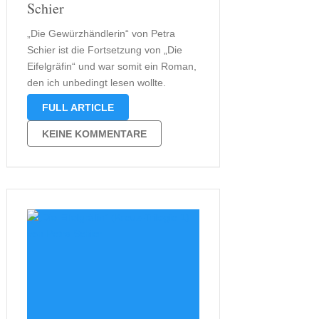
Schier
„Die Gewürzhändlerin“ von Petra
Schier ist die Fortsetzung von „Die
Eifelgräfin“ und war somit ein Roman,
den ich unbedingt lesen wollte.
Schließlich wollte ich unbedingt
FULL ARTICLE
erfahren, wie es mit Luzia Bongart
und ihrer Herrin Elisabeth von Manten
KEINE KOMMENTARE
weitergeht. Mittlerweile habe ich auch
den zweiten Teil dieser …