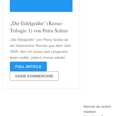
„Die Eifelgräfin“ (Kreuz-
Trilogie 1) von Petra Schier
„Die Eifelgräfin“ von Petra Schier ist
ein historischer Roman aus dem Jahr
2009, den ich schon seit Längerem
lesen wollte, jedoch immer wieder
aufgeschoben habe. Nun jedoch bot
FULL ARTICLE
sich die perfekte Gelegenheit, diesen
ersten Teil der Kreuz-Trilogie und
KEINE KOMMENTARE
seine Folgebände zu lesen.
Schließlich ist mit „Das …
Kennst du schon
meinen