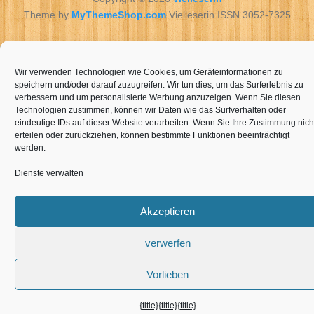
Theme by
MyThemeShop.com
Vielleserin ISSN 3052-7325
vielleserin
Hundereisecheckliste : sicher &
entspannt unterwegs
. Was
bedeutet
Wir verwenden Technologien wie Cookies, um Geräteinformationen zu
projektsteuerung
?. Gratis opgavestyring til
rengørings virksomheder
.
speichern und/oder darauf zuzugreifen. Wir tun dies, um das Surferlebnis zu
verbessern und um personalisierte Werbung anzuzeigen. Wenn Sie diesen
Technologien zustimmen, können wir Daten wie das Surfverhalten oder
eindeutige IDs auf dieser Website verarbeiten. Wenn Sie Ihre Zustimmung nich
erteilen oder zurückziehen, können bestimmte Funktionen beeinträchtigt
werden.
Dienste verwalten
Akzeptieren
verwerfen
Vorlieben
{title}
{title}
{title}