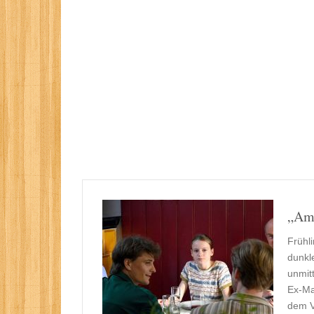
„Am 
Frühl
dunkl
unmitt
Ex-Ma
dem V