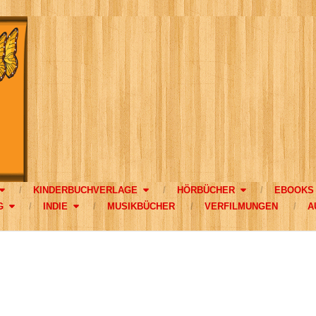
KINDERBUCHVERLAGE
HÖRBÜCHER
EBOOKS
G
INDIE
MUSIKBÜCHER
VERFILMUNGEN
A