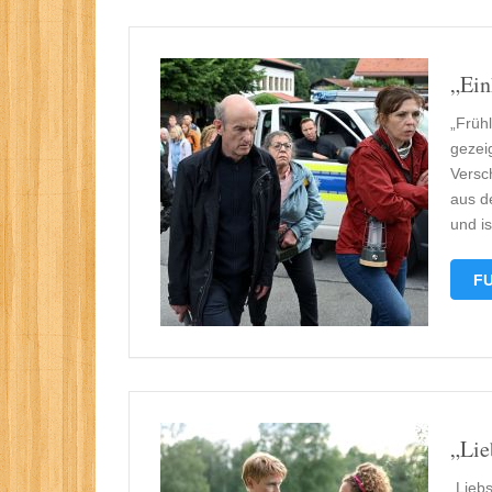
„Ein
„Früh
gezei
Versc
aus d
und i
FU
„Lie
„Lieb