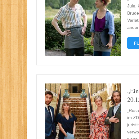
Jule, 
Brude
Verle
andere
FU
„Ein
20.1
„Rosa
im ZD
juris
verwo