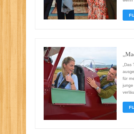
wenn 
FU
„Mad
„Das 
ausges
für m
junge
verläu
FU