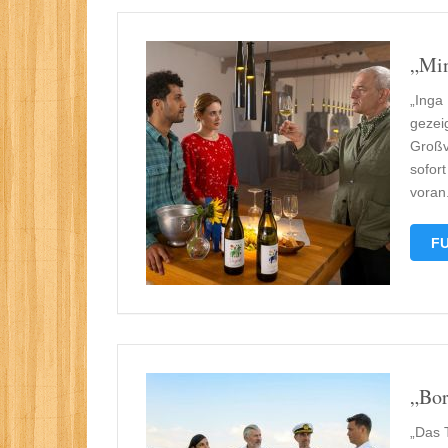
„Min
„Inga
gezei
Großv
sofor
voran
FU
„Bor
„Das 