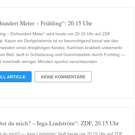
hundert Meter – Frühling“: 20.15 Uhr
ling – Einhundert Meter“ wird heute um 20.15 Uhr auf ZDF
gt. Kaum ein Dorfgeheimnis ist so beunruhigend banal wie das
hwinden eines dreijährigen Kindes; Karlchen krabbelt unbemerkt
em Bett, läuft in Schlafanzug und Gummistiefeln durch Frühling —
st innerhalb weniger Minuten spurlos verschwunden. …
LL ARTICLE
KEINE KOMMENTARE
bst du mich? – Inga Lindström“: ZDF, 20.15 Uhr
st du mich? — Inga Lindström“ läuft heute um 20.15 Uhr auf ZDF.