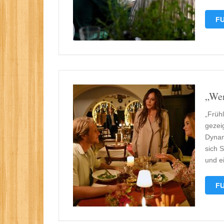
FU
„Wen
„Früh
gezei
Dynam
sich 
und e
FU