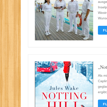
ausge
Inselp
Westr
Wunsc
FU
„Not
Als mi
Caplin
gegla
ergib
FU