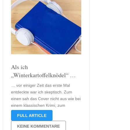
Als ich
„Winterkartoffelknödel“ …
… vor einiger Zeit das erste Mal
entdeckte war ich skeptisch. Zum
einen sah das Cover nicht aus wie bei
einem klassischen Krimi, zum
anderen war ich mir nicht sicher, wie
FULL ARTICLE
bayerisch dieser Krimi tatsächlich ist.
Als ich dann vor Kurzem bei
KEINE KOMMENTARE